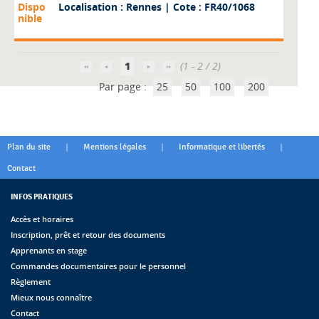
Dispo
Localisation : Rennes
| Cote : FR40/1068
nible
1
(1 - 2 / 2)
Par page :
25
50
100
200
|
|
|
Plan du site
Mentions légales
Informatique et libertés
Contact
INFOS PRATIQUES
Accès et horaires
Inscription, prêt et retour des documents
Apprenants en stage
Commandes documentaires pour le personnel
Règlement
Mieux nous connaître
Contact