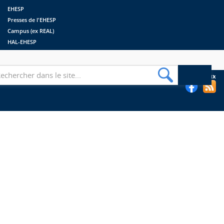
EHESP
Presses de l'EHESP
Campus (ex REAL)
HAL-EHESP
erche
Suivez les bibliothèques de l'EHESP sur les réseaux sociaux