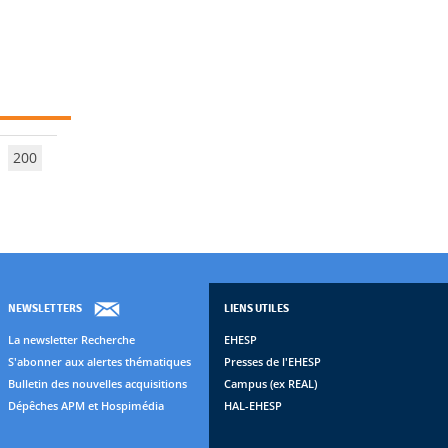
200
NEWSLETTERS
LIENS UTILES
La newsletter Recherche
EHESP
S'abonner aux alertes thématiques
Presses de l'EHESP
Bulletin des nouvelles acquisitions
Campus (ex REAL)
Dépêches APM et Hospimédia
HAL-EHESP