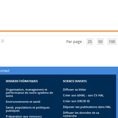
1
 3)
Par page :
25
50
100
ontact
DOSSIERS THÉMATIQUES
SCIENCE OUVERTE
Organisation, management et
Diffuser sa thèse
performance de notre système de
Créer son IdHAL - son CV HAL
soins
Créer son ORCID ID
Environnements et santé
Déposer ses publications dans HAL
Santé, populations et politiques
publiques
Diffuser les données de sa
recherche
Préparation aux concours