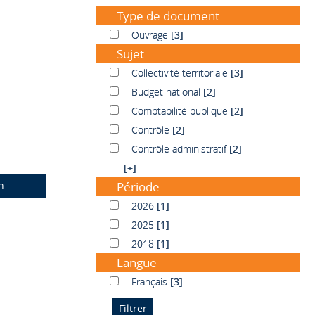
Type de document
Ouvrage
Ouvrage
[3]
Sujet
Collectivité territoriale
Collectivité territoriale
[3]
Budget national
Budget national
[2]
Comptabilité publique
Comptabilité publique
[2]
Contrôle
Contrôle
[2]
Contrôle administratif
Contrôle administratif
[2]
[+]
n
Période
2026
2026
[1]
2025
2025
[1]
2018
2018
[1]
Langue
Français
Français
[3]