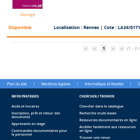
Ouvrage
Disponible
Localisation : Rennes
| Cote : LA34/017
1
(1 - 3 /
Plan du site
Mentions légales
Informatique et libertés
C
|
|
|
INFOS PRATIQUES
CHERCHER / TROUVER
Accès et horaires
Chercher dans le catalogue
Inscription, prêt et retour des
Recherche multi-bases
documents
Ressources documentaires en ligne
Apprenants en stage
Accéder facilement aux ressources
Commandes documentaires pour
en ligne
le personnel
Trouver une revue