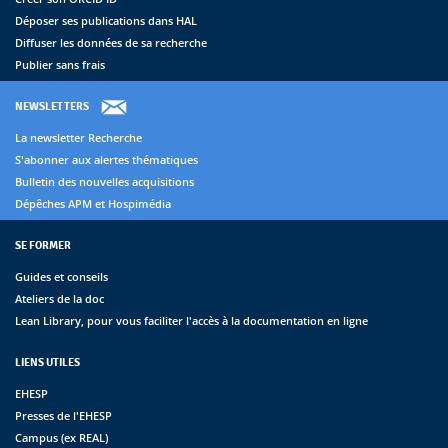
Déposer ses publications dans HAL
Diffuser les données de sa recherche
Publier sans frais
NEWSLETTERS
La newsletter Recherche
S'abonner aux alertes thématiques
Bulletin des nouvelles acquisitions
Dépêches APM et Hospimédia
SE FORMER
Guides et conseils
Ateliers de la doc
Lean Library, pour vous faciliter l'accès à la documentation en ligne
LIENS UTILES
EHESP
Presses de l'EHESP
Campus (ex REAL)