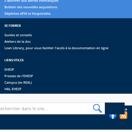
S'abonner aux alertes thématiques
Bulletin des nouvelles acquisitions
Dépêches APM et Hospimédia
SE FORMER
Guides et conseils
Ateliers de la doc
Lean Library, pour vous faciliter l'accès à la documentation en ligne
LIENS UTILES
EHESP
Presses de l'EHESP
Campus (ex REAL)
HAL-EHESP
erche
Suivez les bibliothèques de l'EHESP sur les réseaux sociaux