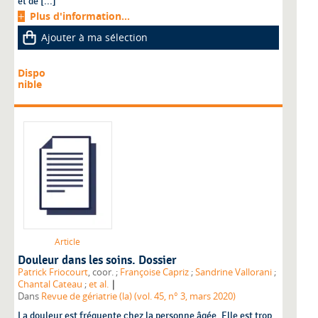
et de [...]
Plus d'information...
Ajouter à ma sélection
Dispo
nible
Article
Douleur dans les soins. Dossier
Patrick Friocourt
, coor. ;
Françoise Capriz
;
Sandrine Vallorani
;
|
Chantal Cateau
;
et al.
Dans
Revue de gériatrie (la) (vol. 45, n° 3, mars 2020)
La douleur est fréquente chez la personne âgée. Elle est trop