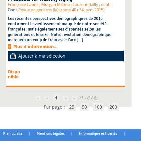
|
Françoise Capriz
;
Morgan Milano
;
Laurent Bailly
;
et al.
Dans
Revue de gériatrie (la) (tome 40 n°4, avril 2015)
Les récentes perspectives démographiques de 2015
confirment le vieillissement marqué de notre société
française, mais également ses disparités selon les
générations et le sexe. Notre révolution démographique
marquera un coup de frein avec l'arri[...]
Plus d'information...
Ajouter à ma sélection
Dispo
nible
1
(1 - 6 / 6)
Par page :
25
50
100
200
|
|
|
Plan du site
Mentions légales
Informatique et libertés