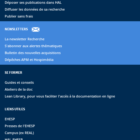
Déposer ses publications dans HAL
Diffuser les données de sa recherche
Publier sans frais
NEWSLETTERS
La newsletter Recherche
S'abonner aux alertes thématiques
Bulletin des nouvelles acquisitions
Dépêches APM et Hospimédia
SE FORMER
Guides et conseils
Ateliers de la doc
Lean Library, pour vous faciliter l'accès à la documentation en ligne
LIENS UTILES
EHESP
Presses de l'EHESP
Campus (ex REAL)
HAL-EHESP