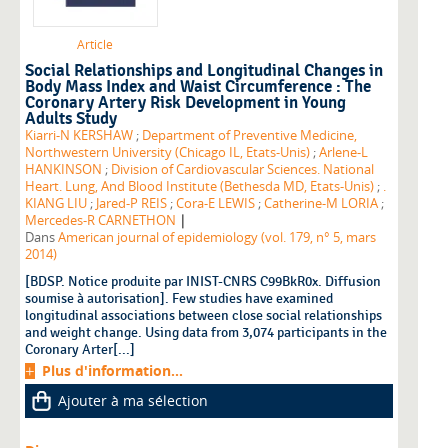
Article
Social Relationships and Longitudinal Changes in
Body Mass Index and Waist Circumference : The
Coronary Artery Risk Development in Young
Adults Study
Kiarri-N KERSHAW
;
Department of Preventive Medicine,
Northwestern University (Chicago IL, Etats-Unis)
;
Arlene-L
HANKINSON
;
Division of Cardiovascular Sciences. National
Heart. Lung, And Blood Institute (Bethesda MD, Etats-Unis)
;
.
KIANG LIU
;
Jared-P REIS
;
Cora-E LEWIS
;
Catherine-M LORIA
;
|
Mercedes-R CARNETHON
Dans
American journal of epidemiology (vol. 179, n° 5, mars
2014)
[BDSP. Notice produite par INIST-CNRS C99BkR0x. Diffusion
soumise à autorisation]. Few studies have examined
longitudinal associations between close social relationships
and weight change. Using data from 3,074 participants in the
Coronary Arter[...]
Plus d'information...
Ajouter à ma sélection