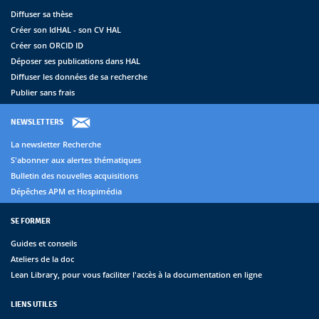
Diffuser sa thèse
Créer son IdHAL - son CV HAL
Créer son ORCID ID
Déposer ses publications dans HAL
Diffuser les données de sa recherche
Publier sans frais
NEWSLETTERS
La newsletter Recherche
S'abonner aux alertes thématiques
Bulletin des nouvelles acquisitions
Dépêches APM et Hospimédia
SE FORMER
Guides et conseils
Ateliers de la doc
Lean Library, pour vous faciliter l'accès à la documentation en ligne
LIENS UTILES