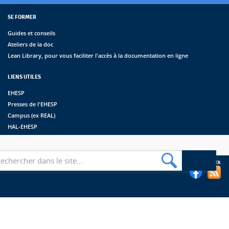
SE FORMER
Guides et conseils
Ateliers de la doc
Lean Library, pour vous faciliter l'accès à la documentation en ligne
LIENS UTILES
EHESP
Presses de l'EHESP
Campus (ex REAL)
HAL-EHESP
erche
Suivez les bibliothèques de l'EHESP sur les réseaux sociaux