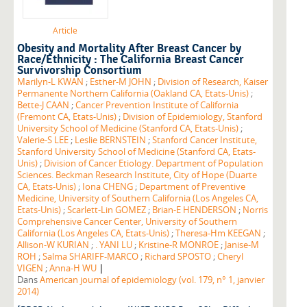
Article
Obesity and Mortality After Breast Cancer by
Race/Ethnicity : The California Breast Cancer
Survivorship Consortium
Marilyn-L KWAN
;
Esther-M JOHN
;
Division of Research, Kaiser
Permanente Northern California (Oakland CA, Etats-Unis)
;
Bette-J CAAN
;
Cancer Prevention Institute of California
(Fremont CA, Etats-Unis)
;
Division of Epidemiology, Stanford
University School of Medicine (Stanford CA, Etats-Unis)
;
Valerie-S LEE
;
Leslie BERNSTEIN
;
Stanford Cancer Institute,
Stanford University School of Medicine (Stanford CA, Etats-
Unis)
;
Division of Cancer Etiology. Department of Population
Sciences. Beckman Research Institute, City of Hope (Duarte
CA, Etats-Unis)
;
Iona CHENG
;
Department of Preventive
Medicine, University of Southern California (Los Angeles CA,
Etats-Unis)
;
Scarlett-Lin GOMEZ
;
Brian-E HENDERSON
;
Norris
Comprehensive Cancer Center, University of Southern
California (Los Angeles CA, Etats-Unis)
;
Theresa-Hm KEEGAN
;
Allison-W KURIAN
;
. YANI LU
;
Kristine-R MONROE
;
Janise-M
ROH
;
Salma SHARIFF-MARCO
;
Richard SPOSTO
;
Cheryl
|
VIGEN
;
Anna-H WU
Dans
American journal of epidemiology (vol. 179, n° 1, janvier
2014)