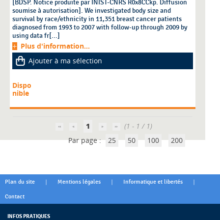
[BDSP. Notice produite par INIST-CNRS R0x8CCkp. Diffusion
soumise à autorisation]. We investigated body size and
survival by race/ethnicity in 11,351 breast cancer patients
diagnosed from 1993 to 2007 with follow-up through 2009 by
using data fr[...]
Plus d'information...
Ajouter à ma sélection
Dispo
nible
1
(1 - 1 / 1)
Par page :
25
50
100
200
|
|
|
Plan du site
Mentions légales
Informatique et libertés
Contact
INFOS PRATIQUES