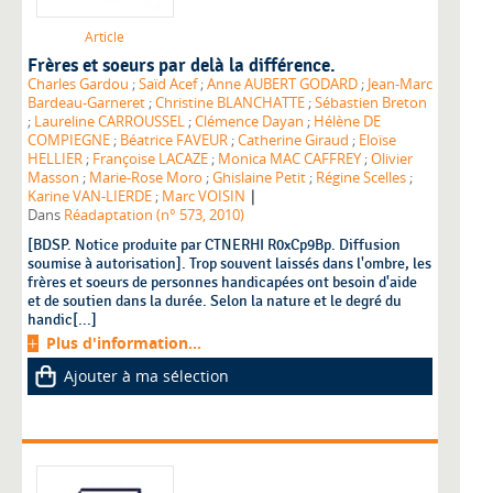
Article
Frères et soeurs par delà la différence.
Charles Gardou
;
Saïd Acef
;
Anne AUBERT GODARD
;
Jean-Marc
Bardeau-Garneret
;
Christine BLANCHATTE
;
Sébastien Breton
;
Laureline CARROUSSEL
;
Clémence Dayan
;
Hélène DE
COMPIEGNE
;
Béatrice FAVEUR
;
Catherine Giraud
;
Eloïse
HELLIER
;
Françoise LACAZE
;
Monica MAC CAFFREY
;
Olivier
Masson
;
Marie-Rose Moro
;
Ghislaine Petit
;
Régine Scelles
;
|
Karine VAN-LIERDE
;
Marc VOISIN
Dans
Réadaptation (n° 573, 2010)
[BDSP. Notice produite par CTNERHI R0xCp9Bp. Diffusion
soumise à autorisation]. Trop souvent laissés dans l'ombre, les
frères et soeurs de personnes handicapées ont besoin d'aide
et de soutien dans la durée. Selon la nature et le degré du
handic[...]
Plus d'information...
Ajouter à ma sélection