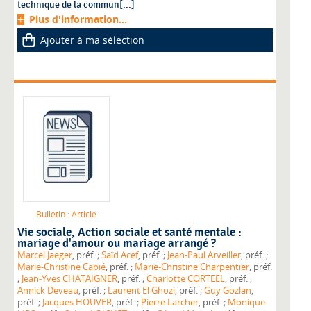
technique de la commun[...]
Plus d'information...
Ajouter à ma sélection
Bulletin : Article
Vie sociale
, Action sociale et santé mentale :
mariage d'amour ou mariage arrangé ?
Marcel Jaeger
, préf. ;
Saïd Acef
, préf. ;
Jean-Paul Arveiller
, préf. ;
Marie-Christine Cabié
, préf. ;
Marie-Christine Charpentier
, préf.
;
Jean-Yves CHATAIGNER
, préf. ;
Charlotte CORTEEL
, préf. ;
Annick Deveau
, préf. ;
Laurent El Ghozi
, préf. ;
Guy Gozlan
,
préf. ;
Jacques HOUVER
, préf. ;
Pierre Larcher
, préf. ;
Monique