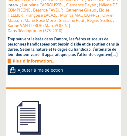
interv. ;
Laureline CARROUSSEL
;
Clémence Dayan
;
Hélène DE
COMPIEGNE
;
Béatrice FAVEUR
;
Catherine Giraud
;
Eloïse
HELLIER
;
Françoise LACAZE
;
Monica MAC CAFFREY
;
Olivier
Masson
;
Marie-Rose Moro
;
Ghislaine Petit
;
Régine Scelles
;
|
Karine VAN-LIERDE
;
Marc VOISIN
Dans
Réadaptation (573, 2010)
Trop souvent laissés dans l'ombre, les frères et soeurs de
personnes handicapées ont besoin d'aide et de soutien dans la
durée. Selon la nature et le degré du handicap, l'intensité de
leur douleur varie. Il apparaît que plus l'atteinte cognitive[...]
Plus d'information...
Ajouter à ma sélection