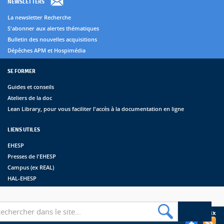
NEWSLETTERS
La newsletter Recherche
S'abonner aux alertes thématiques
Bulletin des nouvelles acquisitions
Dépêches APM et Hospimédia
SE FORMER
Guides et conseils
Ateliers de la doc
Lean Library, pour vous faciliter l'accès à la documentation en ligne
LIENS UTILES
EHESP
Presses de l'EHESP
Campus (ex REAL)
HAL-EHESP
erche
Suivez les bibliothèques de l'EHESP sur les réseaux sociaux