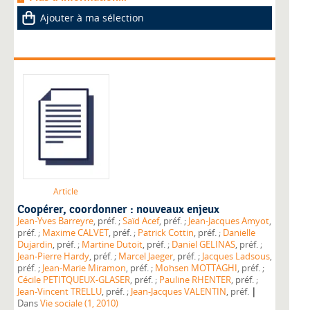
Ajouter à ma sélection
Article
Coopérer, coordonner : nouveaux enjeux
Jean-Yves Barreyre
, préf. ;
Saïd Acef
, préf. ;
Jean-Jacques Amyot
,
préf. ;
Maxime CALVET
, préf. ;
Patrick Cottin
, préf. ;
Danielle
Dujardin
, préf. ;
Martine Dutoit
, préf. ;
Daniel GELINAS
, préf. ;
Jean-Pierre Hardy
, préf. ;
Marcel Jaeger
, préf. ;
Jacques Ladsous
,
préf. ;
Jean-Marie Miramon
, préf. ;
Mohsen MOTTAGHI
, préf. ;
Cécile PETITQUEUX-GLASER
, préf. ;
Pauline RHENTER
, préf. ;
|
Jean-Vincent TRELLU
, préf. ;
Jean-Jacques VALENTIN
, préf.
Dans
Vie sociale (1, 2010)