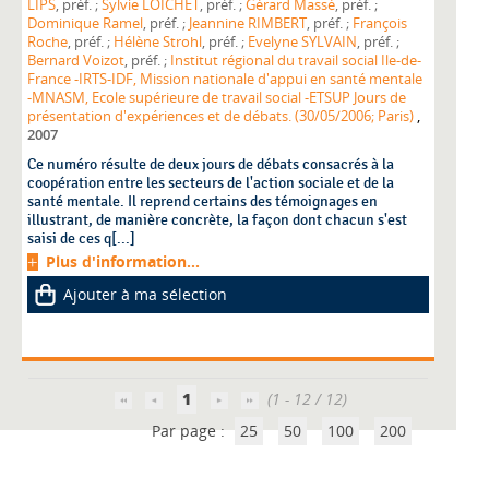
LIPS
, préf. ;
Sylvie LOICHET
, préf. ;
Gérard Massé
, préf. ;
Dominique Ramel
, préf. ;
Jeannine RIMBERT
, préf. ;
François
Roche
, préf. ;
Hélène Strohl
, préf. ;
Evelyne SYLVAIN
, préf. ;
Bernard Voizot
, préf. ;
Institut régional du travail social Ile-de-
France -IRTS-IDF, Mission nationale d'appui en santé mentale
-MNASM, Ecole supérieure de travail social -ETSUP Jours de
,
présentation d'expériences et de débats. (30/05/2006; Paris)
2007
Ce numéro résulte de deux jours de débats consacrés à la
coopération entre les secteurs de l'action sociale et de la
santé mentale. Il reprend certains des témoignages en
illustrant, de manière concrète, la façon dont chacun s'est
saisi de ces q[...]
Plus d'information...
Ajouter à ma sélection
1
(1 - 12 / 12)
Par page :
25
50
100
200