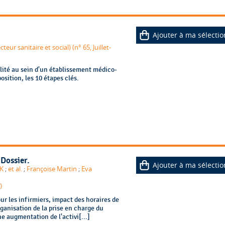
Ajouter à ma sélectio
ur sanitaire et social) (n° 65, Juillet-
ité au sein d'un établissement médico-
position, les 10 étapes clés.
Dossier.
Ajouter à ma sélectio
K
;
et al.
;
Françoise Martin
;
Eva
)
ur les infirmiers, impact des horaires de
rganisation de la prise en charge du
e augmentation de l'activi[...]