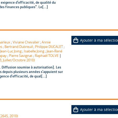
 exigence d'efficacité, de qualité du
es finances publiques". Le[...]
Ajouter à ma sélectio
harleux
;
Viviane Chevalier
;
Annie
es
;
Bertrand Dubreuil
;
Philippe DUCALET
;
Jean-Luc Joing
;
Isabelle Joing
;
Jean-René
|
apay
;
Pierre Savignat
;
Raphaël TOLVE
3, Juillet/Octobre 2010)
Diffusion soumise à autorisation]. Les
s depuis plusieurs années s'appuient sur
ence d'efficacité, de qual[...]
Ajouter à ma sélectio
(2645, 2010)