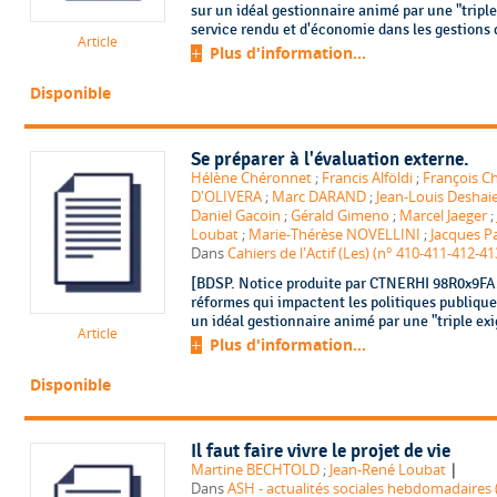
sur un idéal gestionnaire animé par une "triple
service rendu et d'économie dans les gestions d
Article
Plus d'information...
Disponible
Se préparer à l'évaluation externe.
Hélène Chéronnet
;
Francis Alföldi
;
François C
D'OLIVERA
;
Marc DARAND
;
Jean-Louis Deshai
Daniel Gacoin
;
Gérald Gimeno
;
Marcel Jaeger
;
Loubat
;
Marie-Thérèse NOVELLINI
;
Jacques P
Dans
Cahiers de l'Actif (Les) (n° 410-411-412-41
[BDSP. Notice produite par CTNERHI 98R0x9FA. 
réformes qui impactent les politiques publique
un idéal gestionnaire animé par une "triple exig
Article
Plus d'information...
Disponible
Il faut faire vivre le projet de vie
|
Martine BECHTOLD
;
Jean-René Loubat
Dans
ASH - actualités sociales hebdomadaires 