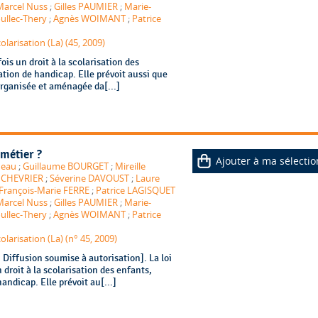
Marcel Nuss
;
Gilles PAUMIER
;
Marie-
ullec-Thery
;
Agnès WOIMANT
;
Patrice
olarisation (La) (45, 2009)
ois un droit à la scolarisation des
ation de handicap. Elle prévoit aussi que
 organisée et aménagée da[...]
 métier ?
Ajouter à ma sélectio
deau
;
Guillaume BOURGET
;
Mireille
 CHEVRIER
;
Séverine DAVOUST
;
Laure
François-Marie FERRE
;
Patrice LAGISQUET
Marcel Nuss
;
Gilles PAUMIER
;
Marie-
ullec-Thery
;
Agnès WOIMANT
;
Patrice
olarisation (La) (n° 45, 2009)
Diffusion soumise à autorisation]. La loi
 droit à la scolarisation des enfants,
andicap. Elle prévoit au[...]