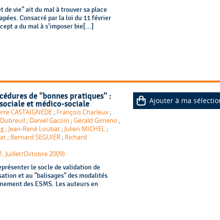
 de vie" ait du mal à trouver sa place
es. Consacré par la loi du 11 février
ept a du mal à s'imposer bie[...]
cédures de "bonnes pratiques" :
Ajouter à ma sélectio
 sociale et médico-sociale
erre CASTAIGNEDE
;
François Charleux
;
 Dubreuil
;
Daniel Gacoin
;
Gérald Gimeno
;
ng
;
Jean-René Loubat
;
Julien MICHEL
;
nat
;
Bernard SEGUIER
;
Richard
1, Juillet/Octobre 2009)
résenter le socle de validation de
sation et au "balisages" des modalités
nnement des ESMS. Les auteurs en