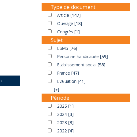
Type de document
Article
Article
[147]
Ouvrage
Ouvrage
[18]
Congrès
Congrès
[1]
Sujet
ESMS
ESMS
[76]
Personne handicapée
Personne handicapée
[59]
Etablissement social
Etablissement social
[58]
France
France
[47]
n
Evaluation
Evaluation
[41]
[+]
Période
2025
2025
[1]
2024
2024
[3]
2023
2023
[3]
2022
2022
[4]