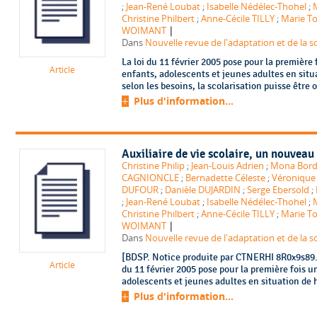
;
Jean-René Loubat
;
Isabelle Nédélec-Thohel
;
Christine Philbert
;
Anne-Cécile TILLY
;
Marie To
|
WOIMANT
Dans
Nouvelle revue de l'adaptation et de la sc
La loi du 11 février 2005 pose pour la première f
Article
enfants, adolescents et jeunes adultes en situ
selon les besoins, la scolarisation puisse être
Plus d'information...
Auxiliaire de vie scolaire, un nouveau
Christine Philip
;
Jean-Louis Adrien
;
Mona Bor
CAGNIONCLE
;
Bernadette Céleste
;
Véronique
DUFOUR
;
Danièle DUJARDIN
;
Serge Ebersold
;
;
Jean-René Loubat
;
Isabelle Nédélec-Thohel
;
Christine Philbert
;
Anne-Cécile TILLY
;
Marie To
|
WOIMANT
Dans
Nouvelle revue de l'adaptation et de la sc
[BDSP. Notice produite par CTNERHI 8R0x9s89. 
Article
du 11 février 2005 pose pour la première fois un
adolescents et jeunes adultes en situation de h
Plus d'information...