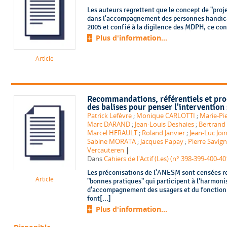
Les auteurs regrettent que le concept de "projet
dans l'accompagnement des personnes handicapé
2005 et confié à la digilence des MDPH, ce conc
Plus d'information...
Article
Recommandations, référentiels et pro
des balises pour penser l'intervention
Patrick Lefèvre
;
Monique CARLOTTI
;
Marie-Pi
Marc DARAND
;
Jean-Louis Deshaies
;
Bertrand
Marcel HERAULT
;
Roland Janvier
;
Jean-Luc Joi
Sabine MORATA
;
Jacques Papay
;
Pierre Savig
|
Vercauteren
Dans
Cahiers de l'Actif (Les) (n° 398-399-400-40
Les préconisations de l'ANESM sont censées rep
Article
"bonnes pratiques" qui participent à l'harmoni
d'accompagnement des usagers et du fonctio
font[...]
Plus d'information...