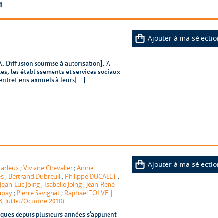
1
Ajouter à ma sélectio
 Diffusion soumise à autorisation]. A
les, les établissements et services sociaux
ntretiens annuels à leurs[...]
Ajouter à ma sélectio
harleux
;
Viviane Chevalier
;
Annie
es
;
Bertrand Dubreuil
;
Philippe DUCALET
;
Jean-Luc Joing
;
Isabelle Joing
;
Jean-René
|
apay
;
Pierre Savignat
;
Raphaël TOLVE
3, Juillet/Octobre 2010)
iques depuis plusieurs années s'appuient