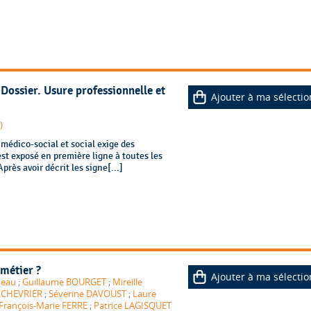
ossier. Usure professionnelle et
Ajouter à ma sélectio
)
 médico-social et social exige des
est exposé en première ligne à toutes les
rès avoir décrit les signe[...]
 métier ?
Ajouter à ma sélectio
deau
;
Guillaume BOURGET
;
Mireille
 CHEVRIER
;
Séverine DAVOUST
;
Laure
François-Marie FERRE
;
Patrice LAGISQUET