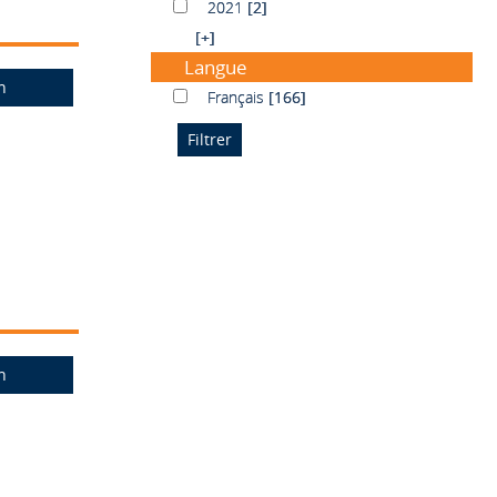
2021
2021
[2]
[+]
Langue
n
Français
Français
[166]
n