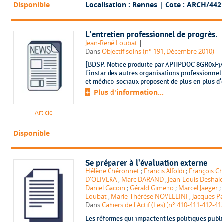
Disponible
Localisation : Rennes
| Cote : ARCH/442
L'entretien professionnel de progrès.
|
Jean-René Loubat
Dans
Objectif soins (n° 191, Décembre 2010)
[BDSP. Notice produite par APHPDOC 8GR0xFjA.
l'instar des autres organisations professionnel
et médico-sociaux proposent de plus en plus d'e
Plus d'information...
Article
Disponible
Se préparer à l'évaluation externe
Hélène Chéronnet
;
Francis Alföldi
;
François C
D'OLIVERA
;
Marc DARAND
;
Jean-Louis Deshai
Daniel Gacoin
;
Gérald Gimeno
;
Marcel Jaeger
;
Loubat
;
Marie-Thérèse NOVELLINI
;
Jacques P
Dans
Cahiers de l'Actif (Les) (n° 410-411-412-41
Les réformes qui impactent les politiques publ