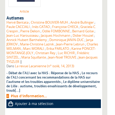
Article
Autismes
Hervé Bentata
;
Christine BOUVIER-MUH
;
André Bullinger
;
Paule CACCIALI
;
Inès CATAO
;
Françoise CHECA
;
Graciela C.
Crespin
;
Pierre Delion
;
Odile FOMBONNE
;
Bernard Golse
;
Jean-Luc Harousseau
;
Jacques Hochmann
;
Didier Houzel
;
Annick Hubert Barthelemy
;
Dominique JANIN-DUC
;
Janja
JERKOV
;
Marie-Christine Laznik
;
Jean-Pierre Lebrun
;
Charles
MELMAN
;
Marc MORALI
;
Erika PARLATO
;
Karine PONCET-
MONTANGE-JOLY
;
Christian Rey
;
Luc RICHIR
;
Frédéric
SINTZEL
;
Maria Squillante
;
Jean-Noël TROUVE
;
Jean-Jacques
|
TYSZLER
Dans
La revue Lacanienne (n° isolé, 14, 2013)
- Débat de l'ALI avec la HAS : Réponse de la HAS ; Le recours
de l'ALI concernant les recommandations de la HAS sur
l'autisme et les troubles apparentés ; Le diplôme universitaire
de Lille : autisme, troubles envahissants de développement,
troub[...]
Plus d'information...
Ajouter à ma sélection