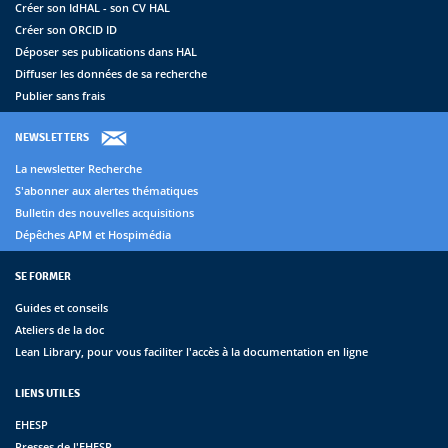
Créer son IdHAL - son CV HAL
Créer son ORCID ID
Déposer ses publications dans HAL
Diffuser les données de sa recherche
Publier sans frais
NEWSLETTERS
La newsletter Recherche
S'abonner aux alertes thématiques
Bulletin des nouvelles acquisitions
Dépêches APM et Hospimédia
SE FORMER
Guides et conseils
Ateliers de la doc
Lean Library, pour vous faciliter l'accès à la documentation en ligne
LIENS UTILES
EHESP
Presses de l'EHESP