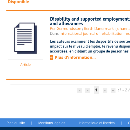
Disponible
Disability and supported employment
and allowances
Per Germundsson
;
Berth Danermark
;
Johanna
Dans
International journal of rehabilitation res
Les auteurs examinent les dispositifs de soutien
impact sur le niveau d'emploi, le revenu dispo
accordées, en ciblant un groupe de personnes ha
Plus d'information...
Article
1
(1 - 2 /
Plan du site
Mentions légales
Informatique et libertés
C
|
|
|