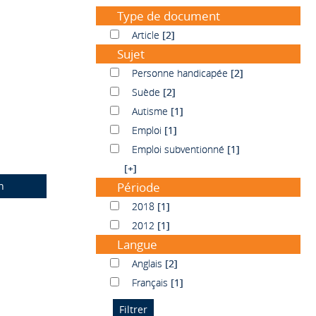
Type de document
Article
Article
[2]
Sujet
Personne handicapée
Personne handicapée
[2]
Suède
Suède
[2]
Autisme
Autisme
[1]
Emploi
Emploi
[1]
Emploi subventionné
Emploi subventionné
[1]
[+]
n
Période
2018
2018
[1]
2012
2012
[1]
Langue
Anglais
Anglais
[2]
Français
Français
[1]