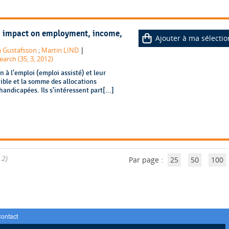
: impact on employment, income,
Ajouter à ma sélectio
|
 Gustafsson
;
Martin LIND
earch (35, 3, 2012)
 à l'emploi (emploi assisté) et leur
nible et la somme des allocations
ndicapées. Ils s'intéressent part[...]
 2)
Par page :
25
50
100
ontact