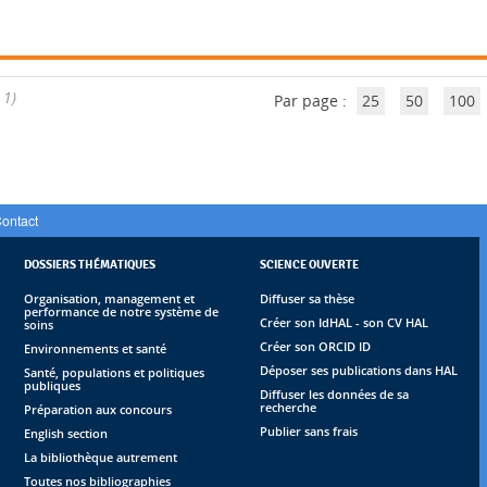
 1)
Par page :
25
50
100
ontact
DOSSIERS THÉMATIQUES
SCIENCE OUVERTE
Organisation, management et
Diffuser sa thèse
performance de notre système de
Créer son IdHAL - son CV HAL
soins
Créer son ORCID ID
Environnements et santé
Déposer ses publications dans HAL
Santé, populations et politiques
publiques
Diffuser les données de sa
recherche
Préparation aux concours
Publier sans frais
English section
La bibliothèque autrement
Toutes nos bibliographies