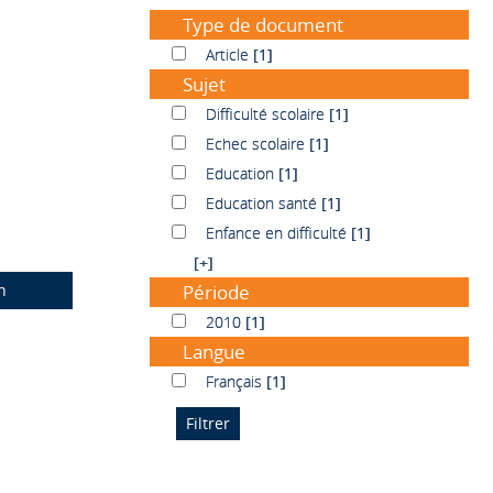
Type de document
Article
Article
[1]
Sujet
Difficulté scolaire
Difficulté scolaire
[1]
Echec scolaire
Echec scolaire
[1]
Education
Education
[1]
Education santé
Education santé
[1]
Enfance en difficulté
Enfance en difficulté
[1]
[+]
n
Période
2010
2010
[1]
Langue
Français
Français
[1]