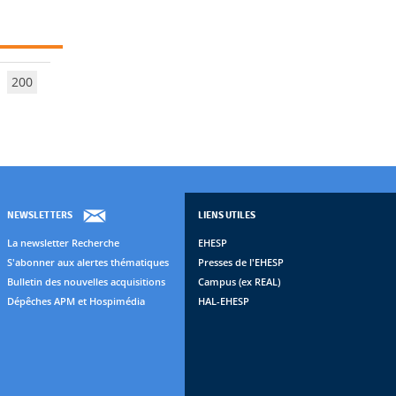
200
NEWSLETTERS
LIENS UTILES
La newsletter Recherche
EHESP
S'abonner aux alertes thématiques
Presses de l'EHESP
Bulletin des nouvelles acquisitions
Campus (ex REAL)
Dépêches APM et Hospimédia
HAL-EHESP