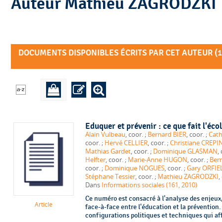
Auteur Mathieu ZAGRODZKI
DOCUMENTS DISPONIBLES ÉCRITS PAR CET AUTEUR (
1
Eduquer et prévenir : ce que fait l'éco
Alain Vulbeau
, coor. ;
Bernard BIER
, coor. ;
Cath
coor. ;
Hervé CELLIER
, coor. ;
Christiane CREPI
Mathias Gardet
, coor. ;
Dominique GLASMAN
Helfter
, coor. ;
Marie-Anne HUGON
, coor. ;
Ber
coor. ;
Dominique NOGUES
, coor. ;
Gary ORFIE
Stéphane Tessier
, coor. ;
Mathieu ZAGRODZKI
,
Dans
Informations sociales (161, 2010)
Ce numéro est consacré à l'analyse des enjeux,
Article
face-à-face entre l'éducation et la prévention
configurations politiques et techniques qui aff