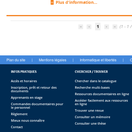
Plus d'information...
1
(1 - 1 /
Plan du site
Mentions légales
Informatique et libertés
C
|
|
|
INFOS PRATIQUES
CHERCHER / TROUVER
Accès et horaires
Chercher dans le catalogue
Inscription, prêt et retour des
Recherche multi-bases
documents
Ressources documentaires en ligne
Apprenants en stage
Accéder facilement aux ressources
Commandes documentaires pour
en ligne
le personnel
Trouver une revue
Règlement
Consulter un mémoire
Mieux nous connaître
Consulter une thèse
Contact