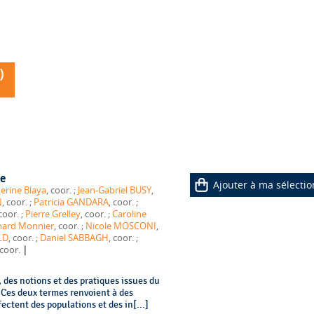
)
le
Ajouter à ma sélectio
erine Blaya
, coor. ;
Jean-Gabriel BUSY
,
N
, coor. ;
Patricia GANDARA
, coor. ;
, coor. ;
Pierre Grelley
, coor. ;
Caroline
nard Monnier
, coor. ;
Nicole MOSCONI
,
LD
, coor. ;
Daniel SABBAGH
, coor. ;
|
 coor.
 des notions et des pratiques issues du
. Ces deux termes renvoient à des
ectent des populations et des in[...]