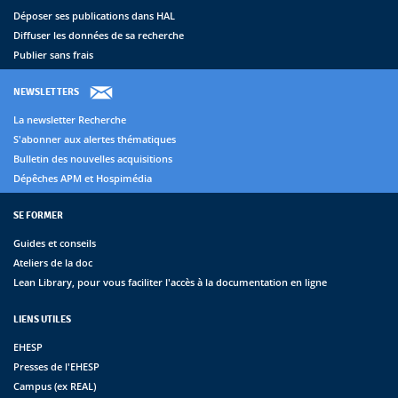
Déposer ses publications dans HAL
Diffuser les données de sa recherche
Publier sans frais
NEWSLETTERS
La newsletter Recherche
S'abonner aux alertes thématiques
Bulletin des nouvelles acquisitions
Dépêches APM et Hospimédia
SE FORMER
Guides et conseils
Ateliers de la doc
Lean Library, pour vous faciliter l'accès à la documentation en ligne
LIENS UTILES
EHESP
Presses de l'EHESP
Campus (ex REAL)