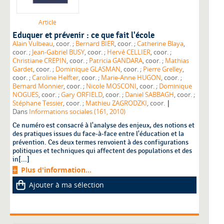
Article
Eduquer et prévenir : ce que fait l'école
Alain Vulbeau
, coor. ;
Bernard BIER
, coor. ;
Catherine Blaya
,
coor. ;
Jean-Gabriel BUSY
, coor. ;
Hervé CELLIER
, coor. ;
Christiane CREPIN
, coor. ;
Patricia GANDARA
, coor. ;
Mathias
Gardet
, coor. ;
Dominique GLASMAN
, coor. ;
Pierre Grelley
,
coor. ;
Caroline Helfter
, coor. ;
Marie-Anne HUGON
, coor. ;
Bernard Monnier
, coor. ;
Nicole MOSCONI
, coor. ;
Dominique
NOGUES
, coor. ;
Gary ORFIELD
, coor. ;
Daniel SABBAGH
, coor. ;
|
Stéphane Tessier
, coor. ;
Mathieu ZAGRODZKI
, coor.
Dans
Informations sociales (161, 2010)
Ce numéro est consacré à l'analyse des enjeux, des notions et
des pratiques issues du face-à-face entre l'éducation et la
prévention. Ces deux termes renvoient à des configurations
politiques et techniques qui affectent des populations et des
in[...]
Plus d'information...
Ajouter à ma sélection