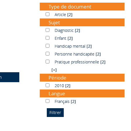
Type de document
Article
Article
[2]
Sujet
Diagnostic
Diagnostic
[2]
Enfant
Enfant
[2]
Handicap mental
Handicap mental
[2]
Personne handicapée
Personne handicapée
[2]
Pratique professionnelle
Pratique professionnelle
[2]
[+]
n
Période
2010
2010
[2]
Langue
Français
Français
[2]