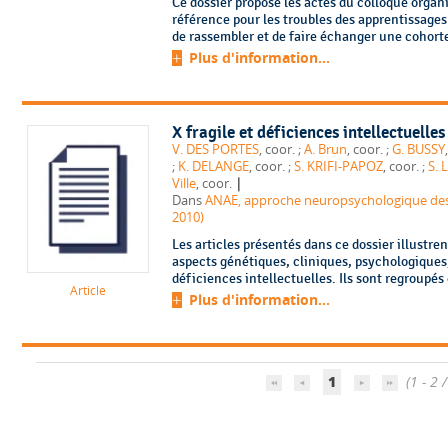
Ce dossier propose les actes du colloque organi
référence pour les troubles des apprentissages 
de rassembler et de faire échanger une cohorte 
Plus d'information...
X fragile et déficiences intellectuell
V. DES PORTES
, coor. ;
A. Brun
, coor. ;
G. BUSSY
;
K. DELANGE
, coor. ;
S. KRIFI-PAPOZ
, coor. ;
S. 
|
Ville
, coor.
Dans
ANAE, approche neuropsychologique des a
2010)
Les articles présentés dans ce dossier illustren
aspects génétiques, cliniques, psychologiques
déficiences intellectuelles. Ils sont regroupés 
Article
Plus d'information...
1
(1 - 2 /