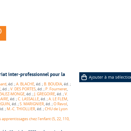
)
riat inter-professionnel pour la
Ajouter à ma sélectio
nard
, éd. ;
A. BLACHE
, éd. ;
B. BOUDIA
, éd. ;
E
, éd. ;
V. DES PORTES
, éd. ;
P. Fourneret
,
ZALEZ-MONGE
, éd. ;
J. GREGOIRE
, éd. ;
V.
LAIRE
, éd. ;
C. LASSALLE
, éd. ;
A. LE FLEM
,
RGUIN
, éd. ;
S. MARIGNIER
, éd. ;
O Revol
,
, éd. ;
M.-C. THIOLLIER
, éd. ;
CHU de Lyon
pprentissages chez l'enfant (5, 22, 110,