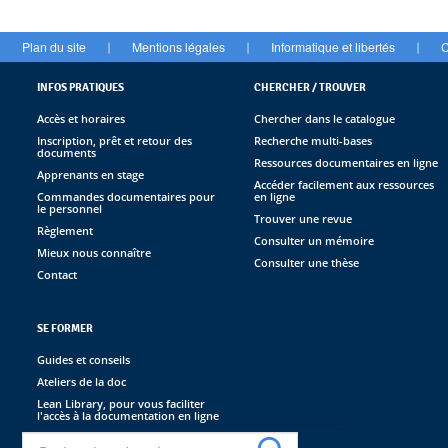
Plan du site
Mentions légales
Informatique et libertés
C
|
|
|
INFOS PRATIQUES
CHERCHER / TROUVER
Accès et horaires
Chercher dans le catalogue
Inscription, prêt et retour des
Recherche multi-bases
documents
Ressources documentaires en ligne
Apprenants en stage
Accéder facilement aux ressources
Commandes documentaires pour
en ligne
le personnel
Trouver une revue
Règlement
Consulter un mémoire
Mieux nous connaître
Consulter une thèse
Contact
SE FORMER
Guides et conseils
Ateliers de la doc
Lean Library, pour vous faciliter
l'accès à la documentation en ligne
Recherche