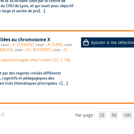
sé le 16 octobre 2009 par le centre de
du CHU de Lyon, et qui avait pour objectif
large et variée de pro[...]
es liées au chromosome X
Ajouter à ma sélectio
, coor. ;
A. CLEMENT
, coor. ;
A. CURIE
, coor.
LEJEUNE
, coor. ;
Ch. ROUGEOT
, coor. ;
D.
pprentissages chez l'enfant (22, 1, 106,
t par des regards croisés différents
, cognitifs et pédagogiques des
en trois thématiques principales. L[...]
 2)
Par page :
25
50
100