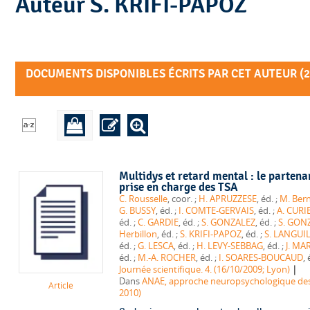
Auteur S. KRIFI-PAPOZ
DOCUMENTS DISPONIBLES ÉCRITS PAR CET AUTEUR (
2
Multidys et retard mental : le partena
prise en charge des TSA
C. Rousselle
, coor. ;
H. APRUZZESE
, éd. ;
M. Ber
G. BUSSY
, éd. ;
I. COMTE-GERVAIS
, éd. ;
A. CURI
éd. ;
C. GARDIE
, éd. ;
S. GONZALEZ
, éd. ;
S. GON
Herbillon
, éd. ;
S. KRIFI-PAPOZ
, éd. ;
S. LANGUI
éd. ;
G. LESCA
, éd. ;
H. LEVY-SEBBAG
, éd. ;
J. MA
éd. ;
M.-A. ROCHER
, éd. ;
I. SOARES-BOUCAUD
|
Journée scientifique. 4. (16/10/2009; Lyon)
Dans
ANAE, approche neuropsychologique des a
Article
2010)