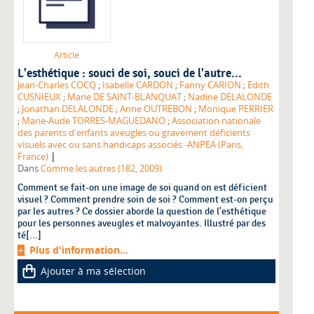
Article
L'esthétique : souci de soi, souci de l'autre...
Jean-Charles COCQ
;
Isabelle CARDON
;
Fanny CARION
;
Edith
CUSNIEUX
;
Marie DE SAINT-BLANQUAT
;
Nadine DELALONDE
;
Jonathan DELALONDE
;
Anne OUTREBON
;
Monique PERRIER
;
Marie-Aude TORRES-MAGUEDANO
;
Association nationale
des parents d'enfants aveugles ou gravement déficients
visuels avec ou sans handicaps associés -ANPEA (Paris,
|
France)
Dans
Comme les autres (182, 2009)
Comment se fait-on une image de soi quand on est déficient
visuel ? Comment prendre soin de soi ? Comment est-on perçu
par les autres ? Ce dossier aborde la question de l'esthétique
pour les personnes aveugles et malvoyantes. Illustré par des
té[...]
Plus d'information...
Ajouter à ma sélection