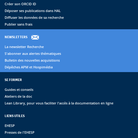
Créer son ORCID ID
Déposer ses publications dans HAL
Diffuser les données de sa recherche
Publier sans frais
NEWSLETTERS
La newsletter Recherche
S'abonner aux alertes thématiques
Bulletin des nouvelles acquisitions
Dépêches APM et Hospimédia
SE FORMER
Guides et conseils
Ateliers de la doc
Lean Library, pour vous faciliter l'accès à la documentation en ligne
LIENS UTILES
EHESP
Presses de l'EHESP