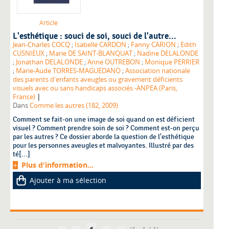
Article
L'esthétique : souci de soi, souci de l'autre...
Jean-Charles COCQ
;
Isabelle CARDON
;
Fanny CARION
;
Edith
CUSNIEUX
;
Marie DE SAINT-BLANQUAT
;
Nadine DELALONDE
;
Jonathan DELALONDE
;
Anne OUTREBON
;
Monique PERRIER
;
Marie-Aude TORRES-MAGUEDANO
;
Association nationale
des parents d'enfants aveugles ou gravement déficients
visuels avec ou sans handicaps associés -ANPEA (Paris,
|
France)
Dans
Comme les autres (182, 2009)
Comment se fait-on une image de soi quand on est déficient
visuel ? Comment prendre soin de soi ? Comment est-on perçu
par les autres ? Ce dossier aborde la question de l'esthétique
pour les personnes aveugles et malvoyantes. Illustré par des
té[...]
Plus d'information...
Ajouter à ma sélection