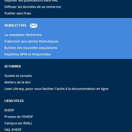
Déposer ses publications dans HAL
Diffuser les données de sa recherche
Publier sans frais
NEWSLETTERS
La newsletter Recherche
S'abonner aux alertes thématiques
Bulletin des nouvelles acquisitions
Dépêches APM et Hospimédia
SE FORMER
Guides et conseils
Ateliers de la doc
Lean Library, pour vous faciliter l'accès à la documentation en ligne
LIENS UTILES
EHESP
Presses de l'EHESP
Campus (ex REAL)
HAL-EHESP