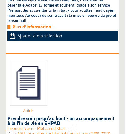
En Charente-Maritime, depuis vingt ans, l'Association
parentale Adapei 17 forme et soutient, grâce à son service
Prefass, des accueillants familiaux pour adultes handicapés
mentaux. Au coeur de son travail : la mise en oeuvre du projet
personnal[...]
Plus d'information...
Ajouter à ma sélection
Article
Prendre soin jusqu'au bout : un accompagnement
à la fin de vie en EHPAD
|
Eléonore Varini
;
Mohamed Khalfi
, ill.
Dans
ASH - actualités sociales hebdomadaires (2700, 2011)