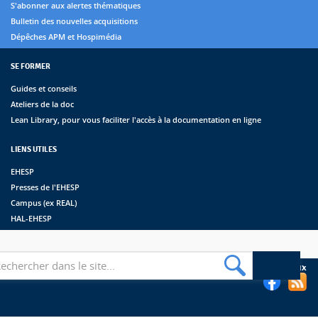
S'abonner aux alertes thématiques
Bulletin des nouvelles acquisitions
Dépêches APM et Hospimédia
SE FORMER
Guides et conseils
Ateliers de la doc
Lean Library, pour vous faciliter l'accès à la documentation en ligne
LIENS UTILES
EHESP
Presses de l'EHESP
Campus (ex REAL)
HAL-EHESP
erche
Suivez les bibliothèques de l'EHESP sur les réseaux sociaux