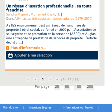
Un réseau d'insertion professionnelle : en toute
franchise
|
Sandra Mignot
;
Mohamed Khalfi
, ill.
Dans
ASH - actualités sociales hebdomadaires (2679, 2010)
AETES environnement est un réseau de franchises de
propreté à objet social, co-fondé en 2009 par l'Association de
sauvegarde et de promotion de la personne (ASPP) et Augias
une entreprise de prestation de services de propreté. L'article
décrit c[...]
Plus d'information...
Ajouter à ma sélection
1
(1 - 11 / 11)
Par page :
25
50
100
200
|
|
|
Plan du site
Mentions légales
Informatique et libertés