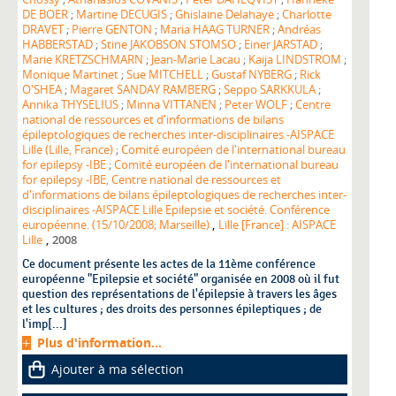
DE BOER
;
Martine DECUGIS
;
Ghislaine Delahaye
;
Charlotte
DRAVET
;
Pierre GENTON
;
Maria HAAG TURNER
;
Andréas
HABBERSTAD
;
Stine JAKOBSON STOMSO
;
Einer JARSTAD
;
Marie KRETZSCHMARN
;
Jean-Marie Lacau
;
Kaija LINDSTROM
;
Monique Martinet
;
Sue MITCHELL
;
Gustaf NYBERG
;
Rick
O'SHEA
;
Magaret SANDAY RAMBERG
;
Seppo SARKKULA
;
Annika THYSELIUS
;
Minna VITTANEN
;
Peter WOLF
;
Centre
national de ressources et d'informations de bilans
épileptologiques de recherches inter-disciplinaires -AISPACE
Lille (Lille, France)
;
Comité européen de l'international bureau
for epilepsy -IBE
;
Comité européen de l'international bureau
for epilepsy -IBE, Centre national de ressources et
d'informations de bilans épileptologiques de recherches inter-
disciplinaires -AISPACE Lille Epilepsie et société. Conférence
,
européenne. (15/10/2008; Marseille)
Lille [France] : AISPACE
,
Lille
2008
Ce document présente les actes de la 11ème conférence
européenne "Epilepsie et société" organisée en 2008 où il fut
question des représentations de l'épilepsie à travers les âges
et les cultures ; des droits des personnes épileptiques ; de
l'imp[...]
Plus d'information...
Ajouter à ma sélection