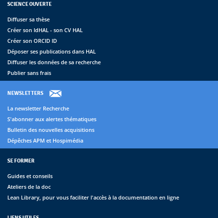
SCIENCE OUVERTE
Diffuser sa thèse
Créer son IdHAL - son CV HAL
Créer son ORCID ID
Déposer ses publications dans HAL
Diffuser les données de sa recherche
Publier sans frais
NEWSLETTERS
La newsletter Recherche
S'abonner aux alertes thématiques
Bulletin des nouvelles acquisitions
Dépêches APM et Hospimédia
SE FORMER
Guides et conseils
Ateliers de la doc
Lean Library, pour vous faciliter l'accès à la documentation en ligne
LIENS UTILES