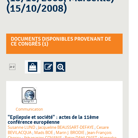
(15/10/2008)
DOCUMENTS DISPONIBLES PROVENANT DE
CE CONGRÈS (
1
)
Communication
"Epilepsie et société" : actes de la 11ème
conférence européenne
Susanne LUND
;
Jacqueline BEAUSSART-DEFAYE
;
Cesare
BEVILACQUA
;
Mads BOE
;
Marin J. BRODIE
;
Jean-François
Chossy
;
Athanasios COVANIS
;
Peter DAHLQVIST
;
Hanneke