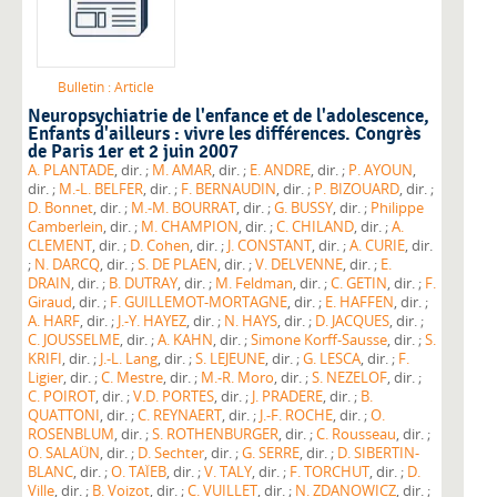
Bulletin : Article
Neuropsychiatrie de l'enfance et de l'adolescence
,
Enfants d'ailleurs : vivre les différences. Congrès
de Paris 1er et 2 juin 2007
A. PLANTADE
, dir. ;
M. AMAR
, dir. ;
E. ANDRE
, dir. ;
P. AYOUN
,
dir. ;
M.-L. BELFER
, dir. ;
F. BERNAUDIN
, dir. ;
P. BIZOUARD
, dir. ;
D. Bonnet
, dir. ;
M.-M. BOURRAT
, dir. ;
G. BUSSY
, dir. ;
Philippe
Camberlein
, dir. ;
M. CHAMPION
, dir. ;
C. CHILAND
, dir. ;
A.
CLEMENT
, dir. ;
D. Cohen
, dir. ;
J. CONSTANT
, dir. ;
A. CURIE
, dir.
;
N. DARCQ
, dir. ;
S. DE PLAEN
, dir. ;
V. DELVENNE
, dir. ;
E.
DRAIN
, dir. ;
B. DUTRAY
, dir. ;
M. Feldman
, dir. ;
C. GETIN
, dir. ;
F.
Giraud
, dir. ;
F. GUILLEMOT-MORTAGNE
, dir. ;
E. HAFFEN
, dir. ;
A. HARF
, dir. ;
J.-Y. HAYEZ
, dir. ;
N. HAYS
, dir. ;
D. JACQUES
, dir. ;
C. JOUSSELME
, dir. ;
A. KAHN
, dir. ;
Simone Korff-Sausse
, dir. ;
S.
KRIFI
, dir. ;
J.-L. Lang
, dir. ;
S. LEJEUNE
, dir. ;
G. LESCA
, dir. ;
F.
Ligier
, dir. ;
C. Mestre
, dir. ;
M.-R. Moro
, dir. ;
S. NEZELOF
, dir. ;
C. POIROT
, dir. ;
V.D. PORTES
, dir. ;
J. PRADERE
, dir. ;
B.
QUATTONI
, dir. ;
C. REYNAERT
, dir. ;
J.-F. ROCHE
, dir. ;
O.
ROSENBLUM
, dir. ;
S. ROTHENBURGER
, dir. ;
C. Rousseau
, dir. ;
O. SALAÜN
, dir. ;
D. Sechter
, dir. ;
G. SERRE
, dir. ;
D. SIBERTIN-
BLANC
, dir. ;
O. TAÏEB
, dir. ;
V. TALY
, dir. ;
F. TORCHUT
, dir. ;
D.
Ville
, dir. ;
B. Voizot
, dir. ;
C. VUILLET
, dir. ;
N. ZDANOWICZ
, dir. ;