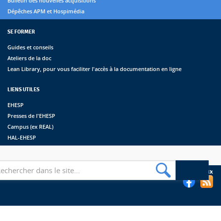
Bulletin des nouvelles acquisitions
Dépêches APM et Hospimédia
SE FORMER
Guides et conseils
Ateliers de la doc
Lean Library, pour vous faciliter l'accès à la documentation en ligne
LIENS UTILES
EHESP
Presses de l'EHESP
Campus (ex REAL)
HAL-EHESP
erche
Suivez les bibliothèques de l'EHESP sur les réseaux sociaux