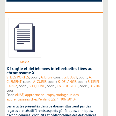
Article
X fragile et déficiences intellectuelles liées au
chromosome X
V. DES PORTES
, coor. ;
A. Brun
, coor. ;
G. BUSSY
, coor. ;
A.
CLEMENT
, coor. ;
A. CURIE
, coor. ;
K. DELANGE
, coor. ;
S. KRIFI-
PAPOZ
, coor. ;
S. LEJEUNE
, coor. ;
Ch. ROUGEOT
, coor. ;
D. Ville
,
|
coor.
Dans
ANAE, approche neuropsychologique des
apprentissages chez l'enfant (22, 1, 106, 2010)
Les articles présentés dans ce dossier illustrent par des
regards croisés différents aspects génétiques, cliniques,
psychologiques, cognitifs et pédagogiques des déficiences