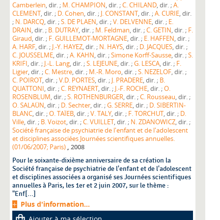
Camberlein
, dir. ;
M. CHAMPION
, dir. ;
C. CHILAND
, dir. ;
A.
CLEMENT
, dir. ;
D. Cohen
, dir. ;
J. CONSTANT
, dir. ;
A. CURIE
, dir.
;
N. DARCQ
, dir. ;
S. DE PLAEN
, dir. ;
V. DELVENNE
, dir. ;
E.
DRAIN
, dir. ;
B. DUTRAY
, dir. ;
M. Feldman
, dir. ;
C. GETIN
, dir. ;
F.
Giraud
, dir. ;
F. GUILLEMOT-MORTAGNE
, dir. ;
E. HAFFEN
, dir. ;
A. HARF
, dir. ;
J.-Y. HAYEZ
, dir. ;
N. HAYS
, dir. ;
D. JACQUES
, dir. ;
C. JOUSSELME
, dir. ;
A. KAHN
, dir. ;
Simone Korff-Sausse
, dir. ;
S.
KRIFI
, dir. ;
J.-L. Lang
, dir. ;
S. LEJEUNE
, dir. ;
G. LESCA
, dir. ;
F.
Ligier
, dir. ;
C. Mestre
, dir. ;
M.-R. Moro
, dir. ;
S. NEZELOF
, dir. ;
C. POIROT
, dir. ;
V.D. PORTES
, dir. ;
J. PRADERE
, dir. ;
B.
QUATTONI
, dir. ;
C. REYNAERT
, dir. ;
J.-F. ROCHE
, dir. ;
O.
ROSENBLUM
, dir. ;
S. ROTHENBURGER
, dir. ;
C. Rousseau
, dir. ;
O. SALAÜN
, dir. ;
D. Sechter
, dir. ;
G. SERRE
, dir. ;
D. SIBERTIN-
BLANC
, dir. ;
O. TAÏEB
, dir. ;
V. TALY
, dir. ;
F. TORCHUT
, dir. ;
D.
Ville
, dir. ;
B. Voizot
, dir. ;
C. VUILLET
, dir. ;
N. ZDANOWICZ
, dir. ;
Société française de psychiatrie de l'enfant et de l'adolescent
et disciplines associées Journées scientifiques annuelles.
,
(01/06/2007; Paris)
2008
Pour le soixante-dixième anniversaire de sa création la
Société française de psychiatrie de l'enfant et de l'adolescent
et disciplines associées a organisé ses Journées scientifiques
annuelles à Paris, les 1er et 2 juin 2007, sur le thème :
"Enf[...]
Plus d'information...
Ajouter à ma sélection