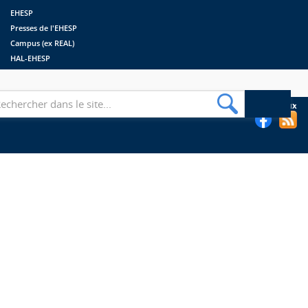
EHESP
Presses de l'EHESP
Campus (ex REAL)
HAL-EHESP
erche
Suivez les bibliothèques de l'EHESP sur les réseaux sociaux