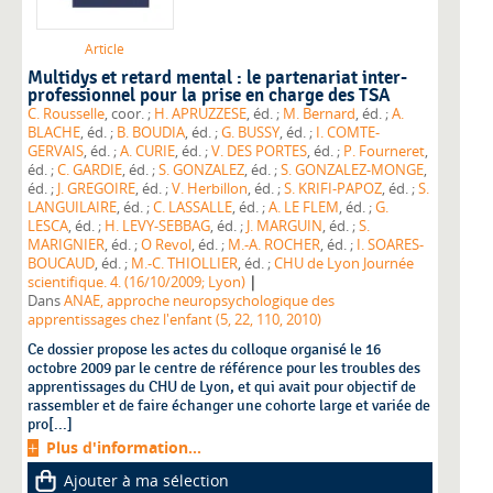
Article
Multidys et retard mental : le partenariat inter-
professionnel pour la prise en charge des TSA
C. Rousselle
, coor. ;
H. APRUZZESE
, éd. ;
M. Bernard
, éd. ;
A.
BLACHE
, éd. ;
B. BOUDIA
, éd. ;
G. BUSSY
, éd. ;
I. COMTE-
GERVAIS
, éd. ;
A. CURIE
, éd. ;
V. DES PORTES
, éd. ;
P. Fourneret
,
éd. ;
C. GARDIE
, éd. ;
S. GONZALEZ
, éd. ;
S. GONZALEZ-MONGE
,
éd. ;
J. GREGOIRE
, éd. ;
V. Herbillon
, éd. ;
S. KRIFI-PAPOZ
, éd. ;
S.
LANGUILAIRE
, éd. ;
C. LASSALLE
, éd. ;
A. LE FLEM
, éd. ;
G.
LESCA
, éd. ;
H. LEVY-SEBBAG
, éd. ;
J. MARGUIN
, éd. ;
S.
MARIGNIER
, éd. ;
O Revol
, éd. ;
M.-A. ROCHER
, éd. ;
I. SOARES-
BOUCAUD
, éd. ;
M.-C. THIOLLIER
, éd. ;
CHU de Lyon Journée
|
scientifique. 4. (16/10/2009; Lyon)
Dans
ANAE, approche neuropsychologique des
apprentissages chez l'enfant (5, 22, 110, 2010)
Ce dossier propose les actes du colloque organisé le 16
octobre 2009 par le centre de référence pour les troubles des
apprentissages du CHU de Lyon, et qui avait pour objectif de
rassembler et de faire échanger une cohorte large et variée de
pro[...]
Plus d'information...
Ajouter à ma sélection