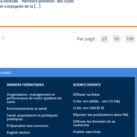
a solitude. "Héritiers profanes" des clubs
on conjuguée de la [...]
 1)
Par page :
25
50
100
ontact
DOSSIERS THÉMATIQUES
SCIENCE OUVERTE
Organisation, management et
Diffuser sa thèse
performance de notre système de
Créer son IdHAL - son CV HAL
soins
Créer son ORCID ID
Environnements et santé
Déposer ses publications dans HAL
Santé, populations et politiques
publiques
Diffuser les données de sa
recherche
Préparation aux concours
Publier sans frais
English section