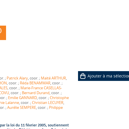
)
Ajouter à ma sélectio
, coor. ;
Patrick Alary
, coor. ;
Maïté ARTHUR
,
LHON
, coor. ;
Réda BENAMMAR
, coor. ;
ALES
, coor. ;
Marie-France CASELLAS-
 COVU
, coor. ;
Bernard Durand
, coor. ;
, coor. ;
Emilie GANNARD
, coor. ;
Christophe
hie Lalanne
, coor. ;
Christian LECUYER
,
, coor. ;
Aurélie SEMPERE
, coor. ;
Philippe
ar la loi du 11 février 2005, soutiennent