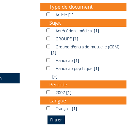
Type de document
Article
Article
[1]
Sujet
Antécédent médical
Antécédent médical
[1]
GROUPE
GROUPE
[1]
Groupe d'entraide mutuelle (GEM)
Groupe d'entraide mutuelle (GEM)
[1]
Handicap
Handicap
[1]
Handicap psychique
Handicap psychique
[1]
[+]
n
Période
2007
2007
[1]
Langue
Français
Français
[1]