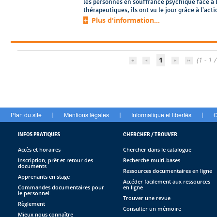
les personnes en souffrance psychique face à l
thérapeutiques, ils ont vu le jour grâce à l'acti
Plus d'information...
1
(1 - 1 /
Plan du site
Mentions légales
Informatique et libertés
C
|
|
|
INFOS PRATIQUES
CHERCHER / TROUVER
Accès et horaires
Chercher dans le catalogue
Inscription, prêt et retour des
Recherche multi-bases
documents
Ressources documentaires en ligne
Apprenants en stage
Accéder facilement aux ressources
Commandes documentaires pour
en ligne
le personnel
Trouver une revue
Règlement
Consulter un mémoire
Mieux nous connaître