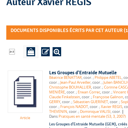
Auteur Xavier REGIS
DOCUMENTS DISPONIBLES ÉCRITS PAR CET AUTEUR (
1
Les Groupes d'Entraide Mutuelle
Béatrice BENATTAR
, coor. ;
Philippe ABETEL
coor. ;
Jean-Paul Arveiller
, coor. ;
Julien BANCI
Christophe BOUHALLIER
, coor. ;
Corinne CASC
MENIÈRE
, coor. ;
Erwan Correc
, coor. ;
Vincent
Claude Finkelstein
, coor. ;
Françoise Galinon
GERRY
, coor. ;
Sébastien GUERINET
, coor. ;
Sop
coor. ;
François NADOT
, coor. ;
Xavier REGIS
|
THEVENIN
, coor. ;
Dominique VALISI
, coor.
Dans
Pratiques en santé mentale (53, 3, 2007)
Article
Les Groupes d'Entraide Mutuelle (GEM), créés p