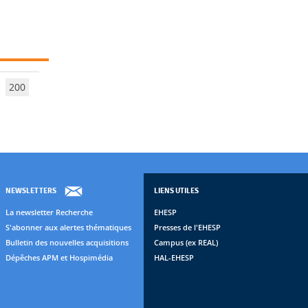
200
NEWSLETTERS
LIENS UTILES
La newsletter Recherche
EHESP
S'abonner aux alertes thématiques
Presses de l'EHESP
Bulletin des nouvelles acquisitions
Campus (ex REAL)
Dépêches APM et Hospimédia
HAL-EHESP