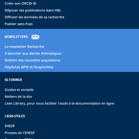
Créer son ORCID ID
Déposer ses publications dans HAL
Diffuser les données de sa recherche
Publier sans frais
NEWSLETTERS
La newsletter Recherche
S'abonner aux alertes thématiques
Bulletin des nouvelles acquisitions
Dépêches APM et Hospimédia
SE FORMER
Guides et conseils
Ateliers de la doc
Lean Library, pour vous faciliter l'accès à la documentation en ligne
LIENS UTILES
EHESP
Presses de l'EHESP