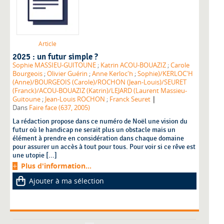
Article
2025 : un futur simple ?
Sophie MASSIEU-GUITOUNE
;
Katrin ACOU-BOUAZIZ
;
Carole
Bourgeois
;
Olivier Guérin
;
Anne Kerloc'h
;
Sophie)/KERLOC'H
(Anne)/BOURGEOIS (Carole)/ROCHON (Jean-Louis)/SEURET
(Franck)/ACOU-BOUAZIZ (Katrin)/LEJARD (Laurent Massieu-
|
Guitoune
;
Jean-Louis ROCHON
;
Franck Seuret
Dans
Faire face (637, 2005)
La rédaction propose dans ce numéro de Noël une vision du
futur où le handicap ne serait plus un obstacle mais un
élément à prendre en considération dans chaque domaine
pour assurer un accès à tout pour tous. Pour voir si ce rêve est
une utopie [...]
Plus d'information...
Ajouter à ma sélection