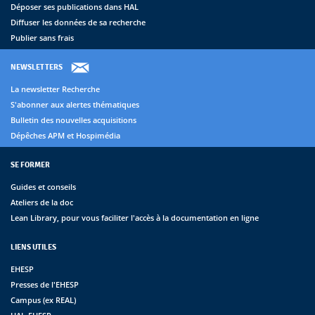
Déposer ses publications dans HAL
Diffuser les données de sa recherche
Publier sans frais
NEWSLETTERS
La newsletter Recherche
S'abonner aux alertes thématiques
Bulletin des nouvelles acquisitions
Dépêches APM et Hospimédia
SE FORMER
Guides et conseils
Ateliers de la doc
Lean Library, pour vous faciliter l'accès à la documentation en ligne
LIENS UTILES
EHESP
Presses de l'EHESP
Campus (ex REAL)