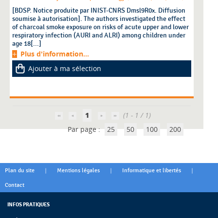
[BDSP. Notice produite par INIST-CNRS Dmsl9R0x. Diffusion
soumise à autorisation]. The authors investigated the effect
of charcoal smoke exposure on risks of acute upper and lower
respiratory infection (AURI and ALRI) among children under
age 18[...]
Plus d'information...
Ajouter à ma sélection
1
(1 - 1 / 1)
Par page :
25
50
100
200
|
|
|
Plan du site
Mentions légales
Informatique et libertés
Contact
INFOS PRATIQUES