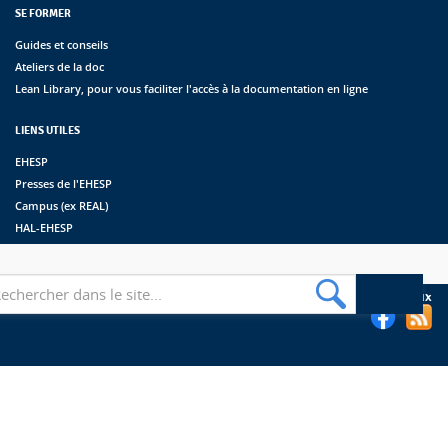
SE FORMER
Guides et conseils
Ateliers de la doc
Lean Library, pour vous faciliter l'accès à la documentation en ligne
LIENS UTILES
EHESP
Presses de l'EHESP
Campus (ex REAL)
HAL-EHESP
erche
Suivez les bibliothèques de l'EHESP sur les réseaux sociaux