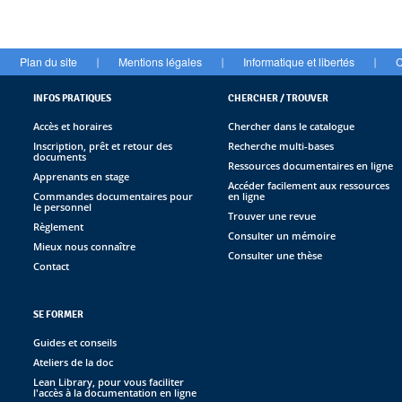
Plan du site
Mentions légales
Informatique et libertés
C
|
|
|
INFOS PRATIQUES
CHERCHER / TROUVER
Accès et horaires
Chercher dans le catalogue
Inscription, prêt et retour des
Recherche multi-bases
documents
Ressources documentaires en ligne
Apprenants en stage
Accéder facilement aux ressources
Commandes documentaires pour
en ligne
le personnel
Trouver une revue
Règlement
Consulter un mémoire
Mieux nous connaître
Consulter une thèse
Contact
SE FORMER
Guides et conseils
Ateliers de la doc
Lean Library, pour vous faciliter
l'accès à la documentation en ligne