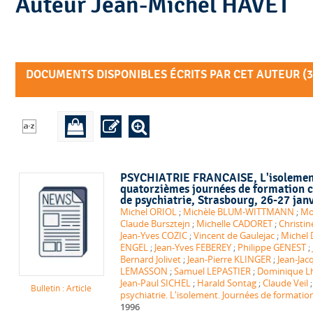
Auteur Jean-Michel HAVET
DOCUMENTS DISPONIBLES ÉCRITS PAR CET AUTEUR (
3
PSYCHIATRIE FRANCAISE
, L'isoleme
quatorzièmes journées de formation co
de psychiatrie, Strasbourg, 26-27 jan
Michel ORIOL
;
Michèle BLUM-WITTMANN
;
Mo
Claude Bursztejn
;
Michelle CADORET
;
Christi
Jean-Yves COZIC
;
Vincent de Gaulejac
;
Michel
ENGEL
;
Jean-Yves FEBEREY
;
Philippe GENEST
;
Bernard Jolivet
;
Jean-Pierre KLINGER
;
Jean-Jac
LEMASSON
;
Samuel LEPASTIER
;
Dominique Lh
Jean-Paul SICHEL
;
Harald Sontag
;
Claude Veil
Bulletin : Article
psychiatrie. L'isolement. Journées de formation
1996