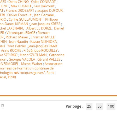
RAES
;
Denis CHINO
;
Odile CONRADT
;
COZIC
;
Max CUGNET
;
Guy Darcourt
;
AT
;
Francis DROSSART
;
Jacques DUFOUR
;
ERI
;
Olivier Foucault
;
Jean Garrabé
;
ORIO
;
Cyrille GUILLAUMONT
;
Philippe
on-Daniel KIPMAN
;
Jean-Jacques KRESS
;
chel LAXENAIRE
;
Albert LE DORZE
;
Daniel
IER
;
Véronique LESAGE
;
Romain
ER
;
Richard Meyer
;
Christian MILLE
;
CHIN
;
Jean Naudin
;
Kazuo NISHIOKA
;
elli
;
Yves Pelicier
;
Jean-Jacques RAAB
;
;
Anne ROCHE
;
Frédérique ROQUILLY
;
ka SZPIRKO
;
Henri SZUTLMAN
;
Catherine
eron
;
Georges VACOLA
;
Gérard VALLES
;
i VERMOREL
;
Michel Walter
;
Association
ournées de Formation Continue de
|
thologies névrotiques graves", Paris
ial, 1990)
 3)
Par page :
25
50
100