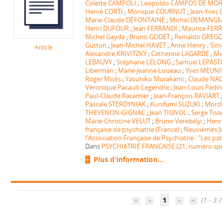
Colette CAMPOLI
;
Leopoldo CAMPOS DE MO
Hervé CORTI
;
Monique COURNUT
;
Jean-Yves 
Marie-Claude DEFONTAINE
;
Michel DEMANGE
Henri DUFOUR
;
Jean FERRANDI
;
Maurice FERR
Michel Gayda
;
Bruno GODET
;
Reinaldo GREG
Gutton
;
Jean-Michel HAVET
;
Anne Henry
;
Sim
Article
Alexandre KRIVITZKY
;
Catherine LAGARDE
;
Mi
LEBAUVY
;
Stéphane LELONG
;
Samuel LEPAST
Liberman
;
Marie-Jeanne Loiseau
;
Yves MEUNI
Roger Misès
;
Yasuhiko Murakami
;
Claude NA
Véronique Pacault-Legendre
;
Jean-Louis Pedini
Paul-Claude Racamier
;
Jean-François RAVIART
Pascale STERDYNIAK
;
Kunifumi SUZUKI
;
Mord
THEVENON-GIGNAC
;
Jean TIGNOL
;
Serge Tiss
Marie-Christine VELUT
;
Bruno Verebelyi
;
Henr
française de psychiatrie (France)
;
Neuvièmes J
l'Association Française de Psychiatrie : "Les pa
Dans
PSYCHIATRIE FRANCAISE (21, numéro spéc
Plus d'information...
1
(1 - 3 /