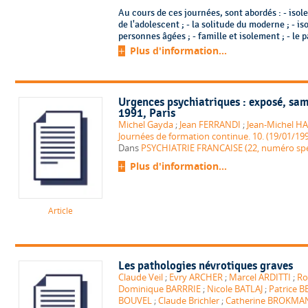
Au cours de ces journées, sont abordés : - iso
de l'adolescent ; - la solitude du moderne ; - i
personnes âgées ; - famille et isolement ; - le pati
Plus d'information...
Urgences psychiatriques : exposé, sam
1991, Paris
Michel Gayda
;
Jean FERRANDI
;
Jean-Michel H
Journées de formation continue. 10. (19/01/199
Dans
PSYCHIATRIE FRANCAISE (22, numéro spéc
Plus d'information...
Article
Les pathologies névrotiques graves
Claude Veil
;
Evry ARCHER
;
Marcel ARDITTI
;
Ro
Dominique BARRRIE
;
Nicole BATLAJ
;
Patrice
BOUVEL
;
Claude Brichler
;
Catherine BROKMA