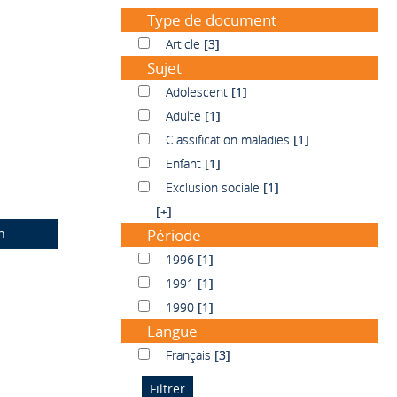
Type de document
Article
Article
[3]
Sujet
Adolescent
Adolescent
[1]
Adulte
Adulte
[1]
Classification maladies
Classification maladies
[1]
Enfant
Enfant
[1]
Exclusion sociale
Exclusion sociale
[1]
[+]
n
Période
1996
1996
[1]
1991
1991
[1]
1990
1990
[1]
Langue
Français
Français
[3]