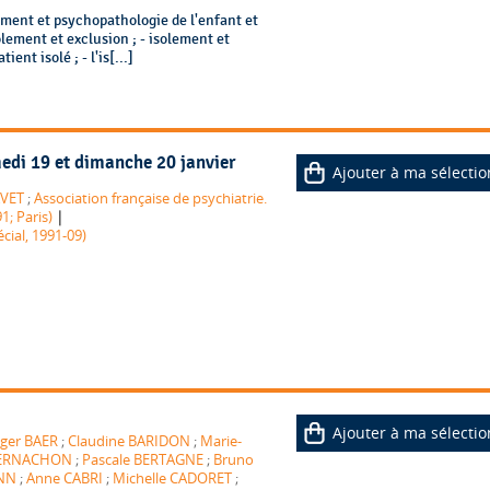
lement et psychopathologie de l'enfant et
solement et exclusion ; - isolement et
ent isolé ; - l'is[...]
edi 19 et dimanche 20 janvier
Ajouter à ma sélectio
AVET
;
Association française de psychiatrie.
|
1; Paris)
ial, 1991-09)
Ajouter à ma sélectio
ger BAER
;
Claudine BARIDON
;
Marie-
 BERNACHON
;
Pascale BERTAGNE
;
Bruno
NN
;
Anne CABRI
;
Michelle CADORET
;