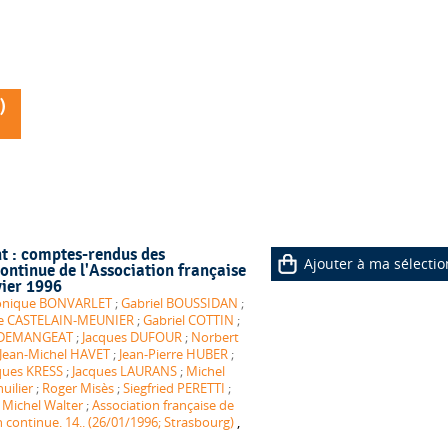
)
nt : comptes-rendus des
Ajouter à ma sélectio
ntinue de l'Association française
vier 1996
nique BONVARLET
;
Gabriel BOUSSIDAN
;
ne CASTELAIN-MEUNIER
;
Gabriel COTTIN
;
 DEMANGEAT
;
Jacques DUFOUR
;
Norbert
Jean-Michel HAVET
;
Jean-Pierre HUBER
;
ques KRESS
;
Jacques LAURANS
;
Michel
uilier
;
Roger Misès
;
Siegfried PERETTI
;
;
Michel Walter
;
Association française de
,
 continue. 14.. (26/01/1996; Strasbourg)