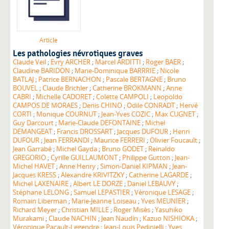
Article
Les pathologies névrotiques graves
Claude Veil
;
Evry ARCHER
;
Marcel ARDITTI
;
Roger BAER
;
Claudine BARIDON
;
Marie-Dominique BARRRIE
;
Nicole
BATLAJ
;
Patrice BERNACHON
;
Pascale BERTAGNE
;
Bruno
BOUVEL
;
Claude Brichler
;
Catherine BROKMANN
;
Anne
CABRI
;
Michelle CADORET
;
Colette CAMPOLI
;
Leopoldo
CAMPOS DE MORAES
;
Denis CHINO
;
Odile CONRADT
;
Hervé
CORTI
;
Monique COURNUT
;
Jean-Yves COZIC
;
Max CUGNET
;
Guy Darcourt
;
Marie-Claude DEFONTAINE
;
Michel
DEMANGEAT
;
Francis DROSSART
;
Jacques DUFOUR
;
Henri
DUFOUR
;
Jean FERRANDI
;
Maurice FERRERI
;
Olivier Foucault
;
Jean Garrabé
;
Michel Gayda
;
Bruno GODET
;
Reinaldo
GREGORIO
;
Cyrille GUILLAUMONT
;
Philippe Gutton
;
Jean-
Michel HAVET
;
Anne Henry
;
Simon-Daniel KIPMAN
;
Jean-
Jacques KRESS
;
Alexandre KRIVITZKY
;
Catherine LAGARDE
;
Michel LAXENAIRE
;
Albert LE DORZE
;
Daniel LEBAUVY
;
Stéphane LELONG
;
Samuel LEPASTIER
;
Véronique LESAGE
;
Romain Liberman
;
Marie-Jeanne Loiseau
;
Yves MEUNIER
;
Richard Meyer
;
Christian MILLE
;
Roger Misès
;
Yasuhiko
Murakami
;
Claude NACHIN
;
Jean Naudin
;
Kazuo NISHIOKA
;
Véronique Pacault-Legendre
;
Jean-Louis Pedinielli
;
Yves