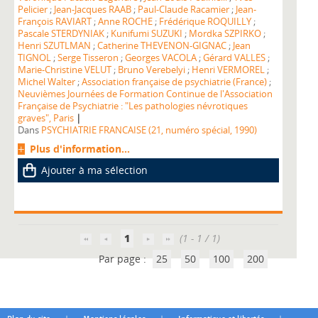
Pelicier
;
Jean-Jacques RAAB
;
Paul-Claude Racamier
;
Jean-
François RAVIART
;
Anne ROCHE
;
Frédérique ROQUILLY
;
Pascale STERDYNIAK
;
Kunifumi SUZUKI
;
Mordka SZPIRKO
;
Henri SZUTLMAN
;
Catherine THEVENON-GIGNAC
;
Jean
TIGNOL
;
Serge Tisseron
;
Georges VACOLA
;
Gérard VALLES
;
Marie-Christine VELUT
;
Bruno Verebelyi
;
Henri VERMOREL
;
Michel Walter
;
Association française de psychiatrie (France)
;
Neuvièmes Journées de Formation Continue de l'Association
Française de Psychiatrie : "Les pathologies névrotiques
|
graves", Paris
Dans
PSYCHIATRIE FRANCAISE (21, numéro spécial, 1990)
Plus d'information...
Ajouter à ma sélection
1
(1 - 1 / 1)
Par page :
25
50
100
200