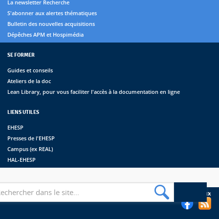
La newsletter Recherche
S'abonner aux alertes thématiques
Bulletin des nouvelles acquisitions
Dépêches APM et Hospimédia
SE FORMER
Guides et conseils
Ateliers de la doc
Lean Library, pour vous faciliter l'accès à la documentation en ligne
LIENS UTILES
EHESP
Presses de l'EHESP
Campus (ex REAL)
HAL-EHESP
erche
Suivez les bibliothèques de l'EHESP sur les réseaux sociaux