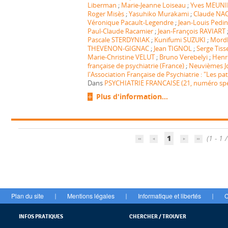
Liberman
;
Marie-Jeanne Loiseau
;
Yves MEUNI
Roger Misès
;
Yasuhiko Murakami
;
Claude NA
Véronique Pacault-Legendre
;
Jean-Louis Pedini
Paul-Claude Racamier
;
Jean-François RAVIART
Pascale STERDYNIAK
;
Kunifumi SUZUKI
;
Mord
THEVENON-GIGNAC
;
Jean TIGNOL
;
Serge Tiss
Marie-Christine VELUT
;
Bruno Verebelyi
;
Henr
française de psychiatrie (France)
;
Neuvièmes J
l'Association Française de Psychiatrie : "Les pa
Dans
PSYCHIATRIE FRANCAISE (21, numéro spéc
Plus d'information...
1
(1 - 1 /
Plan du site
Mentions légales
Informatique et libertés
C
|
|
|
INFOS PRATIQUES
CHERCHER / TROUVER