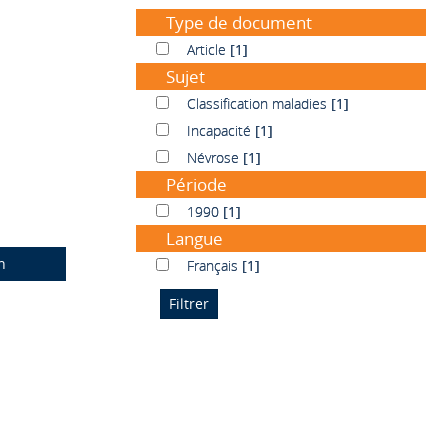
Type de document
Article
Article
[1]
Sujet
Classification maladies
Classification maladies
[1]
Incapacité
Incapacité
[1]
Névrose
Névrose
[1]
Période
1990
1990
[1]
Langue
n
Français
Français
[1]