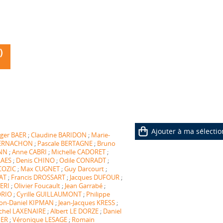
)
Ajouter à ma sélectio
ger BAER
;
Claudine BARIDON
;
Marie-
 BERNACHON
;
Pascale BERTAGNE
;
Bruno
NN
;
Anne CABRI
;
Michelle CADORET
;
RAES
;
Denis CHINO
;
Odile CONRADT
;
COZIC
;
Max CUGNET
;
Guy Darcourt
;
AT
;
Francis DROSSART
;
Jacques DUFOUR
;
ERI
;
Olivier Foucault
;
Jean Garrabé
;
ORIO
;
Cyrille GUILLAUMONT
;
Philippe
on-Daniel KIPMAN
;
Jean-Jacques KRESS
;
chel LAXENAIRE
;
Albert LE DORZE
;
Daniel
IER
;
Véronique LESAGE
;
Romain