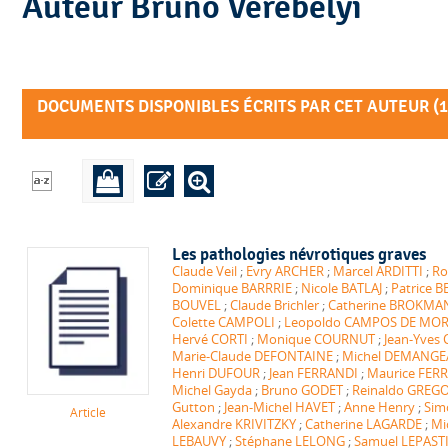
Auteur Bruno Verebelyi
DOCUMENTS DISPONIBLES ÉCRITS PAR CET AUTEUR (
1
Les pathologies névrotiques graves
Claude Veil
;
Evry ARCHER
;
Marcel ARDITTI
;
Ro
Dominique BARRRIE
;
Nicole BATLAJ
;
Patrice
BOUVEL
;
Claude Brichler
;
Catherine BROKMA
Colette CAMPOLI
;
Leopoldo CAMPOS DE MO
Hervé CORTI
;
Monique COURNUT
;
Jean-Yves 
Marie-Claude DEFONTAINE
;
Michel DEMANGE
Henri DUFOUR
;
Jean FERRANDI
;
Maurice FERR
Michel Gayda
;
Bruno GODET
;
Reinaldo GREG
Gutton
;
Jean-Michel HAVET
;
Anne Henry
;
Sim
Article
Alexandre KRIVITZKY
;
Catherine LAGARDE
;
Mi
LEBAUVY
;
Stéphane LELONG
;
Samuel LEPAST