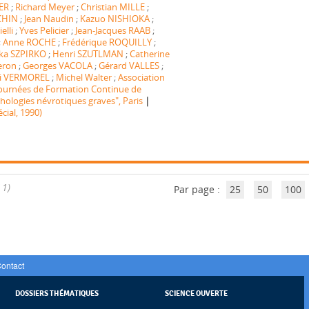
ER
;
Richard Meyer
;
Christian MILLE
;
CHIN
;
Jean Naudin
;
Kazuo NISHIOKA
;
elli
;
Yves Pelicier
;
Jean-Jacques RAAB
;
;
Anne ROCHE
;
Frédérique ROQUILLY
;
ka SZPIRKO
;
Henri SZUTLMAN
;
Catherine
eron
;
Georges VACOLA
;
Gérard VALLES
;
i VERMOREL
;
Michel Walter
;
Association
ournées de Formation Continue de
|
thologies névrotiques graves", Paris
ial, 1990)
 1)
Par page :
25
50
100
ontact
DOSSIERS THÉMATIQUES
SCIENCE OUVERTE