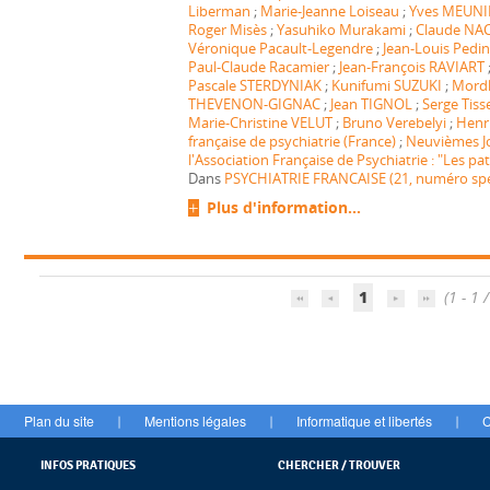
Liberman
;
Marie-Jeanne Loiseau
;
Yves MEUNI
Roger Misès
;
Yasuhiko Murakami
;
Claude NA
Véronique Pacault-Legendre
;
Jean-Louis Pedini
Paul-Claude Racamier
;
Jean-François RAVIART
Pascale STERDYNIAK
;
Kunifumi SUZUKI
;
Mord
THEVENON-GIGNAC
;
Jean TIGNOL
;
Serge Tiss
Marie-Christine VELUT
;
Bruno Verebelyi
;
Henr
française de psychiatrie (France)
;
Neuvièmes J
l'Association Française de Psychiatrie : "Les pa
Dans
PSYCHIATRIE FRANCAISE (21, numéro spéc
Plus d'information...
1
(1 - 1 /
Plan du site
Mentions légales
Informatique et libertés
C
|
|
|
INFOS PRATIQUES
CHERCHER / TROUVER