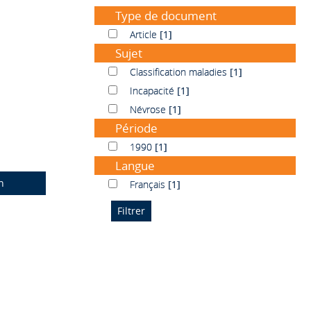
Type de document
Article
Article
[1]
Sujet
Classification maladies
Classification maladies
[1]
Incapacité
Incapacité
[1]
Névrose
Névrose
[1]
Période
1990
1990
[1]
Langue
n
Français
Français
[1]