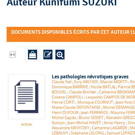
Auteur Kunifumi SUZUKI
DOCUMENTS DISPONIBLES ÉCRITS PAR CET AUTEUR (
1
Les pathologies névrotiques graves
Claude Veil
;
Evry ARCHER
;
Marcel ARDITTI
;
Ro
Dominique BARRRIE
;
Nicole BATLAJ
;
Patrice
BOUVEL
;
Claude Brichler
;
Catherine BROKMA
Colette CAMPOLI
;
Leopoldo CAMPOS DE MO
Hervé CORTI
;
Monique COURNUT
;
Jean-Yves 
Marie-Claude DEFONTAINE
;
Michel DEMANGE
Henri DUFOUR
;
Jean FERRANDI
;
Maurice FERR
Michel Gayda
;
Bruno GODET
;
Reinaldo GREG
Gutton
;
Jean-Michel HAVET
;
Anne Henry
;
Sim
Article
Alexandre KRIVITZKY
;
Catherine LAGARDE
;
Mi
LEBAUVY
;
Stéphane LELONG
;
Samuel LEPAST