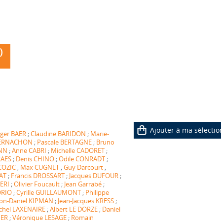
)
Ajouter à ma sélectio
ger BAER
;
Claudine BARIDON
;
Marie-
 BERNACHON
;
Pascale BERTAGNE
;
Bruno
NN
;
Anne CABRI
;
Michelle CADORET
;
RAES
;
Denis CHINO
;
Odile CONRADT
;
COZIC
;
Max CUGNET
;
Guy Darcourt
;
AT
;
Francis DROSSART
;
Jacques DUFOUR
;
ERI
;
Olivier Foucault
;
Jean Garrabé
;
ORIO
;
Cyrille GUILLAUMONT
;
Philippe
on-Daniel KIPMAN
;
Jean-Jacques KRESS
;
chel LAXENAIRE
;
Albert LE DORZE
;
Daniel
IER
;
Véronique LESAGE
;
Romain