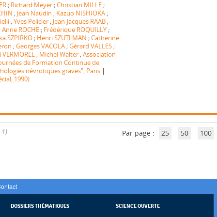
ER
;
Richard Meyer
;
Christian MILLE
;
CHIN
;
Jean Naudin
;
Kazuo NISHIOKA
;
elli
;
Yves Pelicier
;
Jean-Jacques RAAB
;
;
Anne ROCHE
;
Frédérique ROQUILLY
;
ka SZPIRKO
;
Henri SZUTLMAN
;
Catherine
eron
;
Georges VACOLA
;
Gérard VALLES
;
i VERMOREL
;
Michel Walter
;
Association
ournées de Formation Continue de
|
thologies névrotiques graves", Paris
ial, 1990)
 1)
Par page :
25
50
100
ontact
DOSSIERS THÉMATIQUES
SCIENCE OUVERTE