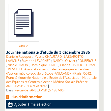
Article
Journée nationale d'étude du 5 décembre 1986
Danielle Rapoport
;
Yvette CHAUTARD
;
LAZZAROTTO-
LAVIGNE
;
Suzanne LEVACHER
;
NARCY
;
Ollivier
;
ROUBERGUE
;
Nicole SIMON
;
Dominique SPRIET
;
Gianna TISSIER
;
TITRAN
;
TRUSCELLI
;
Association nationale des équipes et centres
d'action médico-sociale précoce -ANECAMSP- (Paris 75012,
France)
;
Journée Nationale d'Etude de l'Association Nationale
des Equipes et Centres d'Action Médico-Sociale Précoce -
|
ANECAMSP - : "Faire et dire"
Dans
Revue de l'ANECAMSP (6, 1987-06)
Plus d'information...
Ajouter à ma sélection