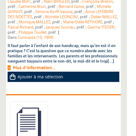
Claudie BERT
, préf. ;
Alain BINGLER
, préf. ;
Françoise Breton
,
préf. ;
Catherine Brun
, préf. ;
Bernard Golse
, préf. ;
Michèle
GUINOT
, préf. ;
Simone Korff-Sausse
, préf. ;
Anne LEFEBVRE
DES NOETTES
, préf. ;
Michèle LEONCINI
, préf. ;
Didier MALLEZ
,
préf. ;
Monique MALLEZ
, préf. ;
Marie-Odile RETHORE
, préf. ;
Pascal Richard
, préf. ;
Jacques Souriau
, préf. ;
Gianna TISSIER
,
|
préf. ;
Philippe Toullet
, préf.
Dans
Contraste (10, 1999)
Il faut parler à l'enfant de son handicap, mais qu'en est-il en
pratique ? C'est la question que ce numéro aborde avec les
familles et les intervenants. Les parents et les professionnels
naviguent toujours entre le non-dit, le mal-dit et le trop[...]
Plus d'information...
Ajouter à ma sélection