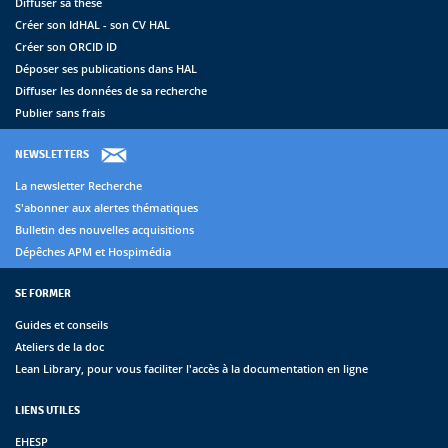
Diffuser sa thèse
Créer son IdHAL - son CV HAL
Créer son ORCID ID
Déposer ses publications dans HAL
Diffuser les données de sa recherche
Publier sans frais
NEWSLETTERS
La newsletter Recherche
S'abonner aux alertes thématiques
Bulletin des nouvelles acquisitions
Dépêches APM et Hospimédia
SE FORMER
Guides et conseils
Ateliers de la doc
Lean Library, pour vous faciliter l'accès à la documentation en ligne
LIENS UTILES
EHESP