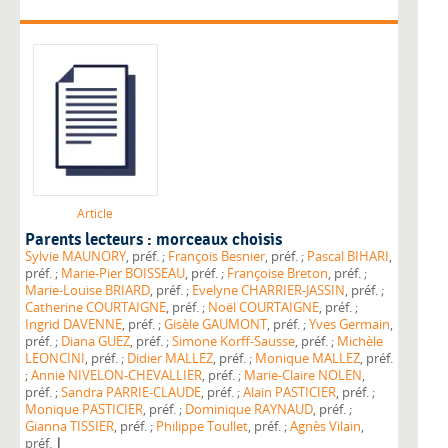
Article
Parents lecteurs : morceaux choisis
Sylvie MAUNORY
, préf. ;
François Besnier
, préf. ;
Pascal BIHARI
,
préf. ;
Marie-Pier BOISSEAU
, préf. ;
Françoise Breton
, préf. ;
Marie-Louise BRIARD
, préf. ;
Evelyne CHARRIER-JASSIN
, préf. ;
Catherine COURTAIGNE
, préf. ;
Noël COURTAIGNE
, préf. ;
Ingrid DAVENNE
, préf. ;
Gisèle GAUMONT
, préf. ;
Yves Germain
,
préf. ;
Diana GUEZ
, préf. ;
Simone Korff-Sausse
, préf. ;
Michèle
LEONCINI
, préf. ;
Didier MALLEZ
, préf. ;
Monique MALLEZ
, préf.
;
Annie NIVELON-CHEVALLIER
, préf. ;
Marie-Claire NOLEN
,
préf. ;
Sandra PARRIE-CLAUDE
, préf. ;
Alain PASTICIER
, préf. ;
Monique PASTICIER
, préf. ;
Dominique RAYNAUD
, préf. ;
Gianna TISSIER
, préf. ;
Philippe Toullet
, préf. ;
Agnès Vilain
,
|
préf.