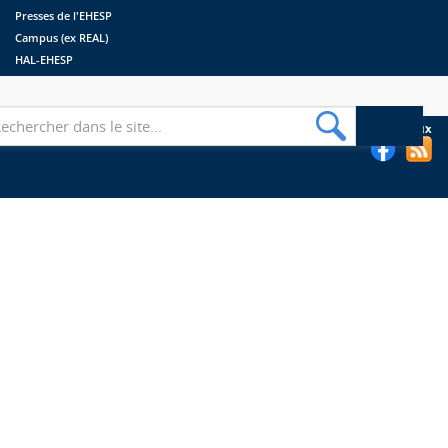
Presses de l'EHESP
Campus (ex REAL)
HAL-EHESP
erche
Suivez les bibliothèques de l'EHESP sur les réseaux sociaux