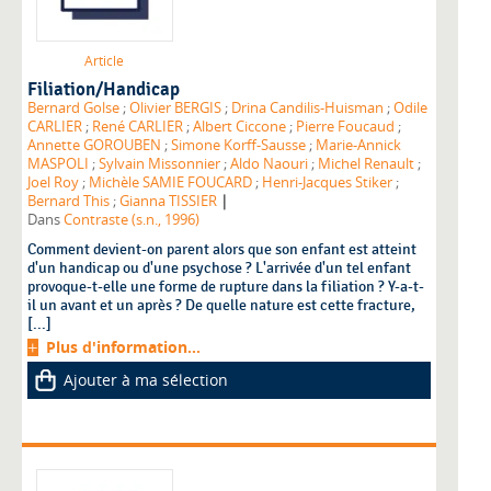
Article
Filiation/Handicap
Bernard Golse
;
Olivier BERGIS
;
Drina Candilis-Huisman
;
Odile
CARLIER
;
René CARLIER
;
Albert Ciccone
;
Pierre Foucaud
;
Annette GOROUBEN
;
Simone Korff-Sausse
;
Marie-Annick
MASPOLI
;
Sylvain Missonnier
;
Aldo Naouri
;
Michel Renault
;
Joel Roy
;
Michèle SAMIE FOUCARD
;
Henri-Jacques Stiker
;
|
Bernard This
;
Gianna TISSIER
Dans
Contraste (s.n., 1996)
Comment devient-on parent alors que son enfant est atteint
d'un handicap ou d'une psychose ? L'arrivée d'un tel enfant
provoque-t-elle une forme de rupture dans la filiation ? Y-a-t-
il un avant et un après ? De quelle nature est cette fracture,
[...]
Plus d'information...
Ajouter à ma sélection