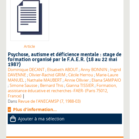
Article
Psychose, autisme et déficience mentale : stage de
formation organisé par le F.A.E.R. (18 au 22 mai
1987)
Dominique DECANT
;
Elisabeth ABOUT
;
Anny BONNIN
;
Ingrid
DAVENNE
;
Olivier-Rachid GRIM
;
Cécile Herrou
;
Marie-Laure
MANUEL
;
Nathalie MAUBERT
;
Annie Ollivier
;
Eliana SAMPAIO
;
Simone Sausse
;
Bernard This
;
Gianna TISSIER
;
Formation,
assistance éducative et recherches -FAER- (Paris 75012,
|
France)
Dans
Revue de l'ANECAMSP (7, 1988-03)
Plus d'information...
Ajouter à ma sélection