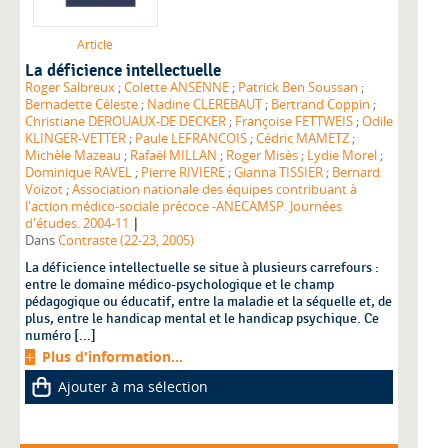
Article
La déficience intellectuelle
Roger Salbreux
;
Colette ANSENNE
;
Patrick Ben Soussan
;
Bernadette Céleste
;
Nadine CLEREBAUT
;
Bertrand Coppin
;
Christiane DEROUAUX-DE DECKER
;
Françoise FETTWEIS
;
Odile
KLINGER-VETTER
;
Paule LEFRANCOIS
;
Cédric MAMETZ
;
Michèle Mazeau
;
Rafaël MILLAN
;
Roger Misès
;
Lydie Morel
;
Dominique RAVEL
;
Pierre RIVIERE
;
Gianna TISSIER
;
Bernard
Voizot
;
Association nationale des équipes contribuant à
l'action médico-sociale précoce -ANECAMSP. Journées
|
d'études. 2004-11
Dans
Contraste (22-23, 2005)
La déficience intellectuelle se situe à plusieurs carrefours :
entre le domaine médico-psychologique et le champ
pédagogique ou éducatif, entre la maladie et la séquelle et, de
plus, entre le handicap mental et le handicap psychique. Ce
numéro [...]
Plus d'information...
Ajouter à ma sélection