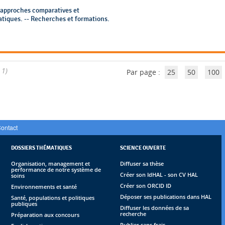
 approches comparatives et
Pratiques. -- Recherches et formations.
 1)
Par page :
25
50
100
ontact
DOSSIERS THÉMATIQUES
SCIENCE OUVERTE
Organisation, management et
Diffuser sa thèse
performance de notre système de
Créer son IdHAL - son CV HAL
soins
Créer son ORCID ID
Environnements et santé
Déposer ses publications dans HAL
Santé, populations et politiques
publiques
Diffuser les données de sa
recherche
Préparation aux concours
Publier sans frais