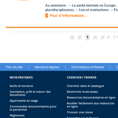
Au sommaire : -- La santé mentale en Europe :
pluridisciplinaires. -- Lois et institutions. -- 
Plus d'information...
1
(1 - 1 /
Plan du site
Mentions légales
Informatique et libertés
C
|
|
|
INFOS PRATIQUES
CHERCHER / TROUVER
Accès et horaires
Chercher dans le catalogue
Inscription, prêt et retour des
Recherche multi-bases
documents
Ressources documentaires en ligne
Apprenants en stage
Accéder facilement aux ressources
Commandes documentaires pour
en ligne
le personnel
Trouver une revue
Règlement
Consulter un mémoire