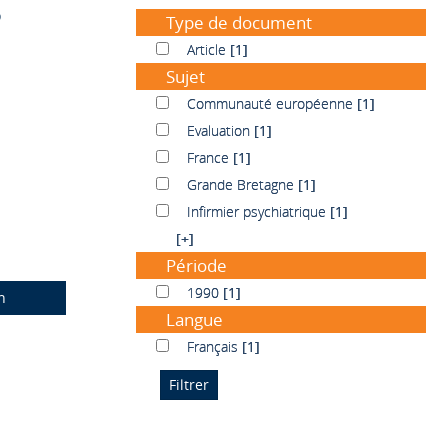
Type de document
Article
Article
[1]
Sujet
Communauté européenne
Communauté européenne
[1]
Evaluation
Evaluation
[1]
France
France
[1]
Grande Bretagne
Grande Bretagne
[1]
Infirmier psychiatrique
Infirmier psychiatrique
[1]
[+]
Période
1990
1990
[1]
n
Langue
Français
Français
[1]