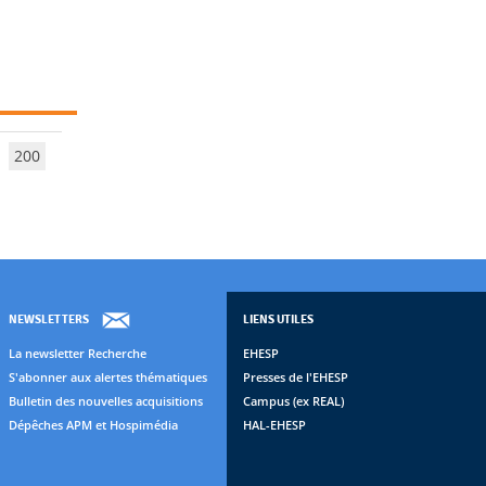
200
NEWSLETTERS
LIENS UTILES
La newsletter Recherche
EHESP
S'abonner aux alertes thématiques
Presses de l'EHESP
Bulletin des nouvelles acquisitions
Campus (ex REAL)
Dépêches APM et Hospimédia
HAL-EHESP