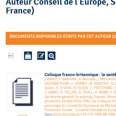
Auteur Conseil de l'Europe, Secrétariat général (Strasbourg,
France)
DOCUMENTS DISPONIBLES ÉCRITS PAR CET AUTEUR (
1
Colloque franco-britannique : la sant
J. WARD
;
P. BARHAM
;
A. Bernabe
;
J. BROOKIN
HEGINBOTHAM
;
L. HERBET
;
M. KERFOOT
;
D.
Nolan
;
K. O'SHEA
;
R. OLSEN
;
C. PRITCHARD
;
C. SABAT
;
D. TELLIER
;
G. TROLL
;
A. WEBB
;
Y. 
Secrétariat général (Strasbourg, France)
;
Minist
protection sociale (Paris, FRA)
;
Ier Colloque Fr
patronage du Conseil de l'Europe et du Ministère
Protection Sociale : "La santé mentale en Euro
Dans
Soins psychiatrie (118-119, 1990-08/1990-
Article