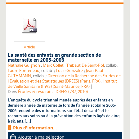
Article
La santé des enfants en grande section de
maternelle en 2005-2006
Nathalie Guignon
;
Marc Collet
;
Thibaut De Saint-Pol
, collab. ;
Laure Fonteneau
, collab. ;
Lucie Gonzalez
;
Jean-Paul
GUTHMANN
, collab. ;
Direction de la Recherche des Etudes de
l'Evaluation et des Statistiques (DREES) (Paris, FRA)
;
Institut
|
de Veille Sanitaire (InVS) (Saint-Maurice, FRA)
Dans
Études et résultats - DREES (737, 2010)
L'enquête du cycle triennal menée auprès des enfants en
dernière année de maternelle lors de l'année scolaire 2005-
2006 recueille des informations sur l'état de santé et le
recours aux soins ou à la prévention des enfants âgés de cinq
à six ans.[...]
Plus d'information...
Ajouter à ma sélection