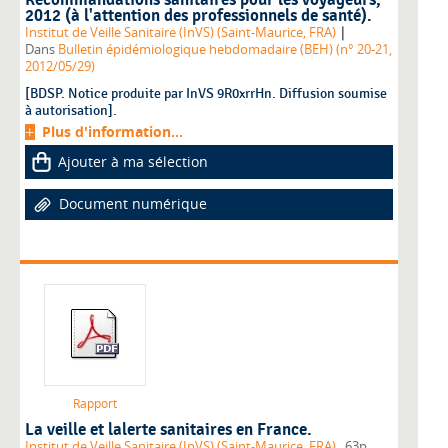
Recommandations sanitaires pour les voyageurs,
2012 (à l'attention des professionnels de santé).
|
Institut de Veille Sanitaire (InVS) (Saint-Maurice, FRA)
Dans
Bulletin épidémiologique hebdomadaire (BEH) (n° 20-21,
2012/05/29)
[BDSP. Notice produite par InVS 9R0xrrHn. Diffusion soumise
à autorisation].
Plus d'information...
Ajouter à ma sélection
Document numérique
Rapport
La veille et lalerte sanitaires en France.
,
Institut de Veille Sanitaire (InVS) (Saint-Maurice, FRA)
, 63p.