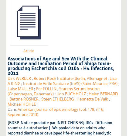
Article
Associations of Age and Sex With the Clinical
Outcome and Incubation Period of Shiga toxin-
producing Escherichia coli O104 : H4 Infections,
2011
Dirk WERBER
;
Robert Koch Institute (Berlin, Allemagne)
;
Lisa-
A KING
;
Institut de Veille Sanitaire (InVS) (Saint-Maurice, FRA)
;
Luise MULLER
;
Per FOLLIN
;
Statens Serum Institut
(Copenhagen, Danemark)
;
Udo BUCHHOLZ
;
Helen BERNARD
;
Bettina ROSNER
;
Steen ETHELBERG
;
Henriette De Valk
;
|
Michael HOHLE
Dans
American journal of epidemiology (vol. 178, n° 6,
Septembre 2013)
[BDSP. Notice produite par INIST-CNRS 99jIlR0x. Diffusion
soumise à autorisation]. We pooled data on adults who
reported diarrhea or developed life-threatening hemolytic