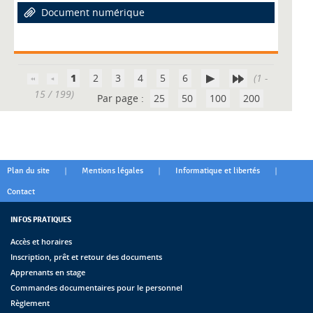
Document numérique
1
2
3
4
5
6
(1 -
15 / 199)
Par page :
25
50
100
200
|
|
|
Plan du site
Mentions légales
Informatique et libertés
Contact
INFOS PRATIQUES
Accès et horaires
Inscription, prêt et retour des documents
Apprenants en stage
Commandes documentaires pour le personnel
Règlement