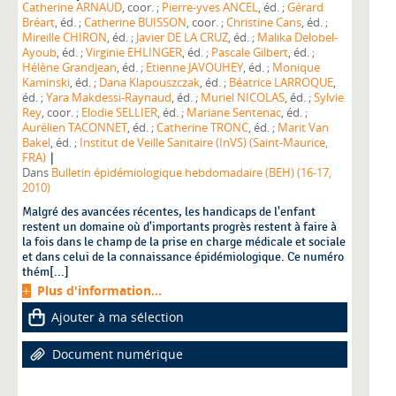
Catherine ARNAUD
, coor. ;
Pierre-yves ANCEL
, éd. ;
Gérard
Bréart
, éd. ;
Catherine BUISSON
, coor. ;
Christine Cans
, éd. ;
Mireille CHIRON
, éd. ;
Javier DE LA CRUZ
, éd. ;
Malika Delobel-
Ayoub
, éd. ;
Virginie EHLINGER
, éd. ;
Pascale Gilbert
, éd. ;
Hélène Grandjean
, éd. ;
Etienne JAVOUHEY
, éd. ;
Monique
Kaminski
, éd. ;
Dana Klapouszczak
, éd. ;
Béatrice LARROQUE
,
éd. ;
Yara Makdessi-Raynaud
, éd. ;
Muriel NICOLAS
, éd. ;
Sylvie
Rey
, coor. ;
Elodie SELLIER
, éd. ;
Mariane Sentenac
, éd. ;
Aurélien TACONNET
, éd. ;
Catherine TRONC
, éd. ;
Marit Van
Bakel
, éd. ;
Institut de Veille Sanitaire (InVS) (Saint-Maurice,
|
FRA)
Dans
Bulletin épidémiologique hebdomadaire (BEH) (16-17,
2010)
Malgré des avancées récentes, les handicaps de l'enfant
restent un domaine où d'importants progrès restent à faire à
la fois dans le champ de la prise en charge médicale et sociale
et dans celui de la connaissance épidémiologique. Ce numéro
thém[...]
Plus d'information...
Ajouter à ma sélection
Document numérique