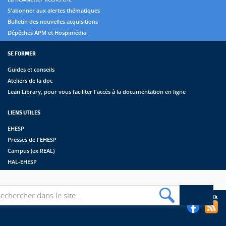
S'abonner aux alertes thématiques
Bulletin des nouvelles acquisitions
Dépêches APM et Hospimédia
SE FORMER
Guides et conseils
Ateliers de la doc
Lean Library, pour vous faciliter l'accès à la documentation en ligne
LIENS UTILES
EHESP
Presses de l'EHESP
Campus (ex REAL)
HAL-EHESP
erche
Suivez les bibliothèques de l'EHESP sur les réseaux sociaux