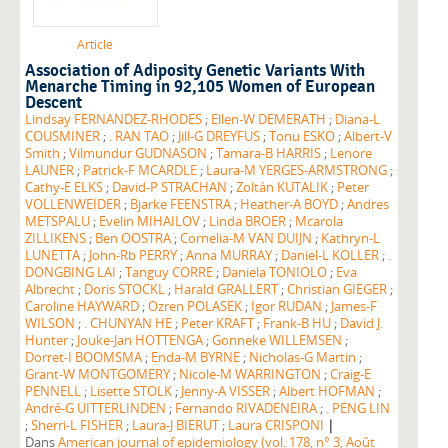
Article
Association of Adiposity Genetic Variants With
Menarche Timing in 92,105 Women of European
Descent
Lindsay FERNANDEZ-RHODES
;
Ellen-W DEMERATH
;
Diana-L
COUSMINER
;
. RAN TAO
;
Jill-G DREYFUS
;
Tonu ESKO
;
Albert-V
Smith
;
Vilmundur GUDNASON
;
Tamara-B HARRIS
;
Lenore
LAUNER
;
Patrick-F MCARDLE
;
Laura-M YERGES-ARMSTRONG
;
Cathy-E ELKS
;
David-P STRACHAN
;
Zoltán KUTALIK
;
Peter
VOLLENWEIDER
;
Bjarke FEENSTRA
;
Heather-A BOYD
;
Andres
METSPALU
;
Evelin MIHAILOV
;
Linda BROER
;
Mcarola
ZILLIKENS
;
Ben OOSTRA
;
Cornelia-M VAN DUIJN
;
Kathryn-L
LUNETTA
;
John-Rb PERRY
;
Anna MURRAY
;
Daniel-L KOLLER
;
.
DONGBING LAI
;
Tanguy CORRE
;
Daniela TONIOLO
;
Eva
Albrecht
;
Doris STOCKL
;
Harald GRALLERT
;
Christian GIEGER
;
Caroline HAYWARD
;
Ozren POLASEK
;
Igor RUDAN
;
James-F
WILSON
;
. CHUNYAN HE
;
Peter KRAFT
;
Frank-B HU
;
David J.
Hunter
;
Jouke-Jan HOTTENGA
;
Gonneke WILLEMSEN
;
Dorret-I BOOMSMA
;
Enda-M BYRNE
;
Nicholas-G Martin
;
Grant-W MONTGOMERY
;
Nicole-M WARRINGTON
;
Craig-E
PENNELL
;
Lisette STOLK
;
Jenny-A VISSER
;
Albert HOFMAN
;
André-G UITTERLINDEN
;
Fernando RIVADENEIRA
;
. PENG LIN
|
;
Sherri-L FISHER
;
Laura-J BIERUT
;
Laura CRISPONI
Dans
American journal of epidemiology (vol. 178, n° 3, Août