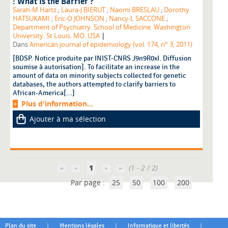
: What Is the Barrier ?
Sarah-M Hartz
;
Laura-J BIERUT
;
Naomi BRESLAU
;
Dorothy
HATSUKAMI
;
Eric-O JOHNSON
;
Nancy-L SACCONE
;
Department of Psychiatry. School of Medicine. Washington
|
University. St Louis. MO. USA
Dans
American journal of epidemiology (vol. 174, n° 3, 2011)
[BDSP. Notice produite par INIST-CNRS J9n9R0xI. Diffusion
soumise à autorisation]. To facilitate an increase in the
amount of data on minority subjects collected for genetic
databases, the authors attempted to clarify barriers to
African-America[...]
Plus d'information...
Ajouter à ma sélection
1
(1 - 2 / 2)
Par page :
25
50
100
200
|
|
|
Plan du site
Mentions légales
Informatique et libertés