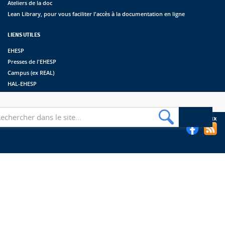
Ateliers de la doc
Lean Library, pour vous faciliter l'accès à la documentation en ligne
LIENS UTILES
EHESP
Presses de l'EHESP
Campus (ex REAL)
HAL-EHESP
erche
Suivez les bibliothèques de l'EHESP sur les réseaux sociaux