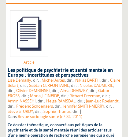
Article
Les politique de psychiatrie et santé mentale en
Europe : incertitudes et perspectives
Lise Demailly
, dir. ;
Michel Autès
, dir. ;
Niklas BARTH
, dir. ;
Claire
Bélart
, dir. ;
Gaëtan CERFONTAINE
, dir. ;
Nicolas DAUMERIE
,
dir. ;
Olivier DEMBINSKI
, dir. ;
Alma DEMSZKY
, dir. ;
Gabor
EROSS
, dir. ;
Mona J. FINEIDE
, dir. ;
Richard Freeman
, dir. ;
Armin NASSEHI
, dir. ;
Helge RAMSDAL
, dir. ;
Jean-Luc Roelandt
,
dir. ;
Frédéric Schoenaers
, dir. ;
Jennifer SMITH-MERRY
, dir. ;
|
Steve STURDY
, dir. ;
Sophie Thunus
, dir.
Dans
Revue sociologie santé (n° 34, 2011)
Ce dossier thématique, consacré aux politiques de la
psychiatrie et de la santé mentale réuni des articles issus
d'une même opération de recherche européenne qui a duré