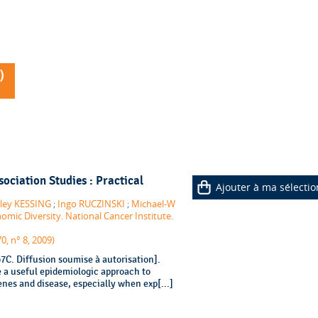
)
ociation Studies : Practical
Ajouter à ma sélectio
.
iley KESSING
;
Ingo RUCZINSKI
;
Michael-W
omic Diversity. National Cancer Institute.
0, n° 8, 2009)
C. Diffusion soumise à autorisation].
 a useful epidemiologic approach to
nes and disease, especially when exp[...]