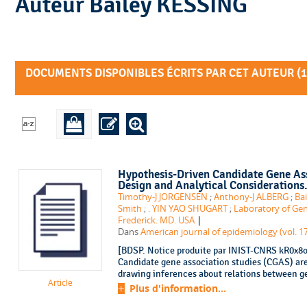
Auteur Bailey KESSING
DOCUMENTS DISPONIBLES ÉCRITS PAR CET AUTEUR (
1
Hypothesis-Driven Candidate Gene Ass
Design and Analytical Considerations
Timothy-J JORGENSEN
;
Anthony-J ALBERG
;
Ba
Smith
;
. YIN YAO SHUGART
;
Laboratory of Gen
|
Frederick. MD. USA
Dans
American journal of epidemiology (vol. 17
[BDSP. Notice produite par INIST-CNRS kR0x8o7
Candidate gene association studies (CGAS) are
drawing inferences about relations between ge
Article
Plus d'information...