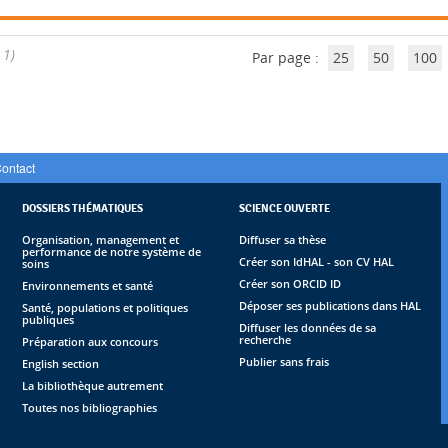
 1)
Par page :
25
50
100
ontact
DOSSIERS THÉMATIQUES
SCIENCE OUVERTE
Organisation, management et
Diffuser sa thèse
performance de notre système de
Créer son IdHAL - son CV HAL
soins
Créer son ORCID ID
Environnements et santé
Déposer ses publications dans HAL
Santé, populations et politiques
publiques
Diffuser les données de sa
recherche
Préparation aux concours
Publier sans frais
English section
La bibliothèque autrement
Toutes nos bibliographies