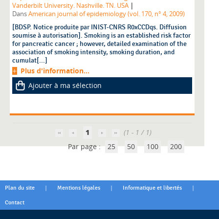
|
Vanderbilt University. Nashville. TN. USA
Dans
American journal of epidemiology (vol. 170, n° 4, 2009)
[BDSP. Notice produite par INIST-CNRS R0xCCDqs. Diffusion
soumise à autorisation]. Smoking is an established risk factor
for pancreatic cancer ; however, detailed examination of the
association of smoking intensity, smoking duration, and
cumulat[...]
Plus d'information...
Ajouter à ma sélection
1
(1 - 1 / 1)
Par page :
25
50
100
200
|
|
|
Plan du site
Mentions légales
Informatique et libertés
Contact