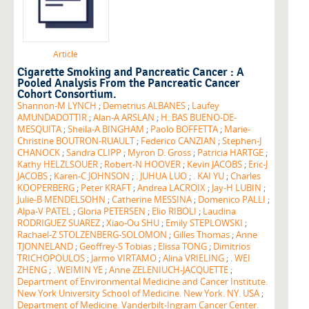
Article
Cigarette Smoking and Pancreatic Cancer : A
Pooled Analysis From the Pancreatic Cancer
Cohort Consortium.
Shannon-M LYNCH
;
Demetrius ALBANES
;
Laufey
AMUNDADOTTIR
;
Alan-A ARSLAN
;
H. BAS BUENO-DE-
MESQUITA
;
Sheila-A BINGHAM
;
Paolo BOFFETTA
;
Marie-
Christine BOUTRON-RUAULT
;
Federico CANZIAN
;
Stephen-J
CHANOCK
;
Sandra CLIPP
;
Myron D. Gross
;
Patricia HARTGE
;
Kathy HELZLSOUER
;
Robert-N HOOVER
;
Kevin JACOBS
;
Eric-J
JACOBS
;
Karen-C JOHNSON
;
. JUHUA LUO
;
. KAI YU
;
Charles
KOOPERBERG
;
Peter KRAFT
;
Andrea LACROIX
;
Jay-H LUBIN
;
Julie-B MENDELSOHN
;
Catherine MESSINA
;
Domenico PALLI
;
Alpa-V PATEL
;
Gloria PETERSEN
;
Elio RIBOLI
;
Laudina
RODRIGUEZ SUAREZ
;
Xiao-Ou SHU
;
Emily STEPLOWSKI
;
Rachael-Z STOLZENBERG-SOLOMON
;
Gilles Thomas
;
Anne
TJONNELAND
;
Geoffrey-S Tobias
;
Elissa TONG
;
Dimitrios
TRICHOPOULOS
;
Jarmo VIRTAMO
;
Alina VRIELING
;
. WEI
ZHENG
;
. WEIMIN YE
;
Anne ZELENIUCH-JACQUETTE
;
Department of Environmental Medicine and Cancer Institute.
New York University School of Medicine. New York. NY. USA
;
Department of Medicine. Vanderbilt-Ingram Cancer Center.