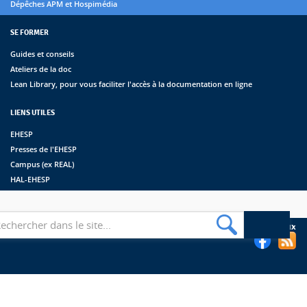
Dépêches APM et Hospimédia
SE FORMER
Guides et conseils
Ateliers de la doc
Lean Library, pour vous faciliter l'accès à la documentation en ligne
LIENS UTILES
EHESP
Presses de l'EHESP
Campus (ex REAL)
HAL-EHESP
erche
Suivez les bibliothèques de l'EHESP sur les réseaux sociaux