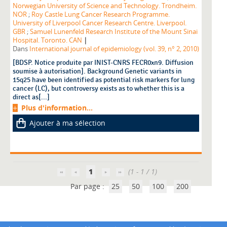
Norwegian University of Science and Technology. Trondheim.
NOR
;
Roy Castle Lung Cancer Research Programme.
University of Liverpool Cancer Research Centre. Liverpool.
GBR
;
Samuel Lunenfeld Research Institute of the Mount Sinai
|
Hospital. Toronto. CAN
Dans
International journal of epidemiology (vol. 39, n° 2, 2010)
[BDSP. Notice produite par INIST-CNRS FECR0xn9. Diffusion
soumise à autorisation]. Background Genetic variants in
15q25 have been identified as potential risk markers for lung
cancer (LC), but controversy exists as to whether this is a
direct as[...]
Plus d'information...
Ajouter à ma sélection
1
(1 - 1 / 1)
Par page :
25
50
100
200