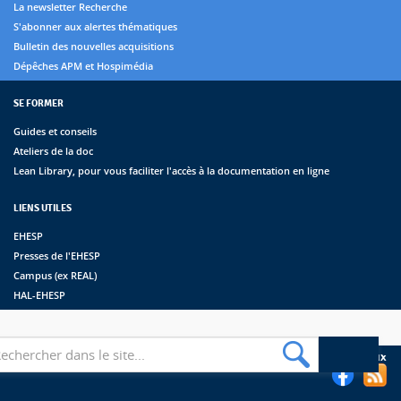
La newsletter Recherche
S'abonner aux alertes thématiques
Bulletin des nouvelles acquisitions
Dépêches APM et Hospimédia
SE FORMER
Guides et conseils
Ateliers de la doc
Lean Library, pour vous faciliter l'accès à la documentation en ligne
LIENS UTILES
EHESP
Presses de l'EHESP
Campus (ex REAL)
HAL-EHESP
erche
Suivez les bibliothèques de l'EHESP sur les réseaux sociaux