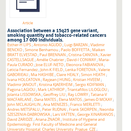
Article
Association between a 15q25 gene variant,
smoking quantity and tobacco-related cancers
among 17 000 individuals.
Esther-H LIPS
;
Antonio AGUDO
;
Luigi BARZAN
;
Vladimir
BENCKO
;
Simone Benhamou
;
Paolo BOFFETTA
;
Maiken
BRATT ELVESTAD
;
Paul BRENNAN
;
Cristina CANOVA
;
Xavier
CASTELLSAGUE
;
Amélie Chabrier
;
David-I CONWAY
;
Maria-
Paula CURADO
;
Jose ELUF-NETO
;
Eleonora FABIANOVA
;
Leticia Fernandez
;
John-K FIELD
;
Lenka FORETOVA
;
Valerie
GABORIEAU
;
Mia HASHIBE
;
Claire HEALY
;
Simon HEATH
;
Ivana HOLCATOVA
;
Rayjean-J HUNG
;
Kristian HVEEM
;
Vladimir JANOUT
;
Kristina KJAERHEIM
;
Sergio KOIFMAN
;
Pagona LAGIOU
;
Mark LATHROP
;
Triantafillos LILOGLOU
;
Jolanta LISSOWSKA
;
Geoffrey LIU
;
Ray LOWRY
;
Tatiana-V
MACFARLANE
;
Dana MATES
;
Elena MATOS
;
James-D MCKAY
;
John MCLAUGHLIN
;
Ana MENEZES
;
Franco MERLETTI
;
Andres METSPALU
;
Peter RUDNAI
;
Frank SKORPEN
;
Neonilia
SZESZENIA-DABROWSKA
;
Lars VATTEN
;
George XINARIANOS
;
David ZARIDZE
;
Ariana ZNAOR
;
Institute of Hygiene and
Epidemiology. First Faculty of Medicine and General
University Hospital. Charles University. Prague. CZE
;