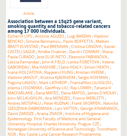
Article
Association between a 15q25 gene variant,
smoking quantity and tobacco-related cancers
among 17 000 individuals.
Esther-H LIPS
;
Antonio AGUDO
;
Luigi BARZAN
;
Vladimir
BENCKO
;
Simone Benhamou
;
Paolo BOFFETTA
;
Maiken
BRATT ELVESTAD
;
Paul BRENNAN
;
Cristina CANOVA
;
Xavier
CASTELLSAGUE
;
Amélie Chabrier
;
David-I CONWAY
;
Maria-
Paula CURADO
;
Jose ELUF-NETO
;
Eleonora FABIANOVA
;
Leticia Fernandez
;
John-K FIELD
;
Lenka FORETOVA
;
Valerie
GABORIEAU
;
Mia HASHIBE
;
Claire HEALY
;
Simon HEATH
;
Ivana HOLCATOVA
;
Rayjean-J HUNG
;
Kristian HVEEM
;
Vladimir JANOUT
;
Kristina KJAERHEIM
;
Sergio KOIFMAN
;
Pagona LAGIOU
;
Mark LATHROP
;
Triantafillos LILOGLOU
;
Jolanta LISSOWSKA
;
Geoffrey LIU
;
Ray LOWRY
;
Tatiana-V
MACFARLANE
;
Dana MATES
;
Elena MATOS
;
James-D MCKAY
;
John MCLAUGHLIN
;
Ana MENEZES
;
Franco MERLETTI
;
Andres METSPALU
;
Peter RUDNAI
;
Frank SKORPEN
;
Neonilia
SZESZENIA-DABROWSKA
;
Lars VATTEN
;
George XINARIANOS
;
David ZARIDZE
;
Ariana ZNAOR
;
Institute of Hygiene and
Epidemiology. First Faculty of Medicine and General
University Hospital. Charles University. Prague. CZE
;
Norwegian University of Science and Technology. Trondheim.
NOR
;
Roy Castle Lung Cancer Research Programme.