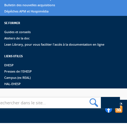
Bulletin des nouvelles acquisitions
Dépêches APM et Hospimédia
SE FORMER
Guides et conseils
Ateliers de la doc
Lean Library, pour vous faciliter l'accès à la documentation en ligne
LIENS UTILES
EHESP
Presses de l'EHESP
Campus (ex REAL)
HAL-EHESP
erche
Suivez les bibliothèques de l'EHESP sur les réseaux sociaux