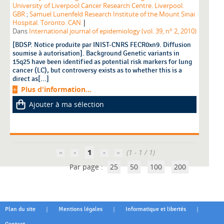
University of Liverpool Cancer Research Centre. Liverpool.
GBR
;
Samuel Lunenfeld Research Institute of the Mount Sinai
|
Hospital. Toronto. CAN
Dans
International journal of epidemiology (vol. 39, n° 2, 2010)
[BDSP. Notice produite par INIST-CNRS FECR0xn9. Diffusion
soumise à autorisation]. Background Genetic variants in
15q25 have been identified as potential risk markers for lung
cancer (LC), but controversy exists as to whether this is a
direct as[...]
Plus d'information...
Ajouter à ma sélection
1
(1 - 1 / 1)
Par page :
25
50
100
200
|
|
|
Plan du site
Mentions légales
Informatique et libertés