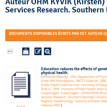
Auteur OHM KYVIK (Kirsten) : DNK. Institute of Regional Health
Services Research. Southern
DOCUMENTS DISPONIBLES ÉCRITS PAR CET AUTEUR (
1
Education reduces the effects of geneti
physical health.
JOHNSON (Wendy) : USA. Department of Psycho
Cities. MN Minneapolis.
;
BATTY (Gdavid) : GBR.
Public Health Sciences Unit. University of Gla
(Erik-L) : DNK. Institute of Public Health and C
Copenhagen. Copenhagen.
;
OHM KYVIK (Kirste
Services Research. Southern Denmark Universi
Registry. Epidemiology. Institute of Public He
|
Odense. DNK
Article