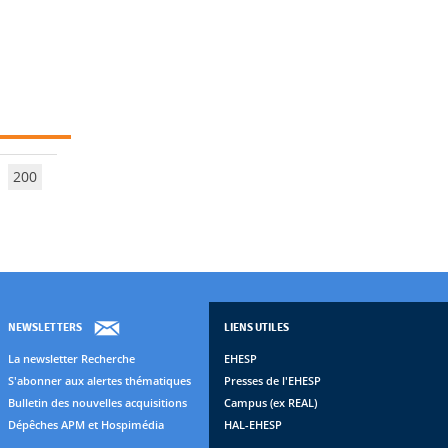
200
NEWSLETTERS
LIENS UTILES
La newsletter Recherche
EHESP
S'abonner aux alertes thématiques
Presses de l'EHESP
Bulletin des nouvelles acquisitions
Campus (ex REAL)
Dépêches APM et Hospimédia
HAL-EHESP