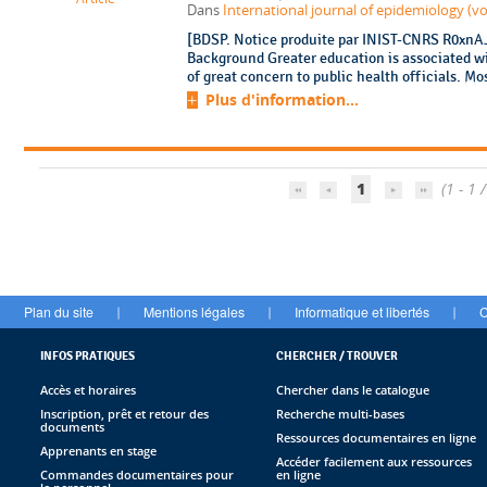
Dans
International journal of epidemiology (vol
[BDSP. Notice produite par INIST-CNRS R0xnAJ
Background Greater education is associated wi
of great concern to public health officials. Mo
Plus d'information...
1
(1 - 1 /
Plan du site
Mentions légales
Informatique et libertés
C
|
|
|
INFOS PRATIQUES
CHERCHER / TROUVER
Accès et horaires
Chercher dans le catalogue
Inscription, prêt et retour des
Recherche multi-bases
documents
Ressources documentaires en ligne
Apprenants en stage
Accéder facilement aux ressources
Commandes documentaires pour
en ligne