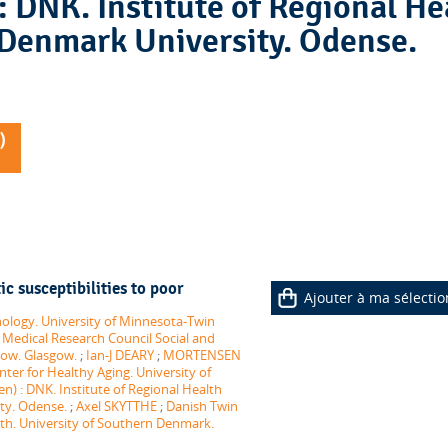
 Denmark University. Odense.
)
c susceptibilities to poor
Ajouter à ma sélectio
logy. University of Minnesota-Twin
 Medical Research Council Social and
sgow. Glasgow.
;
Ian-J DEARY
;
MORTENSEN
enter for Healthy Aging. University of
n) : DNK. Institute of Regional Health
ty. Odense.
;
Axel SKYTTHE
;
Danish Twin
alth. University of Southern Denmark.