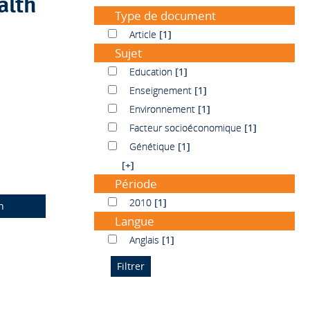
Type de document
Article
Article
[1]
Sujet
Education
Education
[1]
Enseignement
Enseignement
[1]
Environnement
Environnement
[1]
Facteur socioéconomique
Facteur socioéconomique
[1]
Génétique
Génétique
[1]
[+]
Période
2010
2010
[1]
n
Langue
Anglais
Anglais
[1]