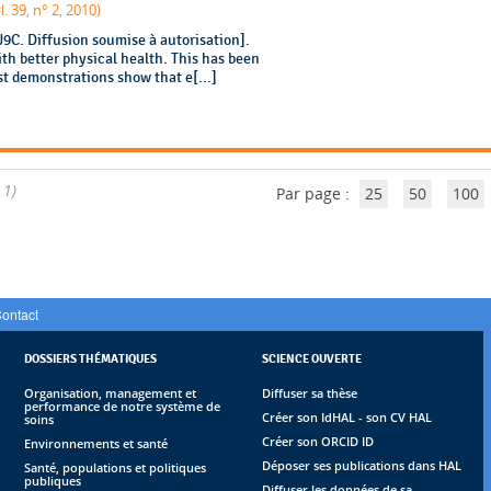
. 39, n° 2, 2010)
9C. Diffusion soumise à autorisation].
th better physical health. This has been
st demonstrations show that e[...]
 1)
Par page :
25
50
100
ontact
DOSSIERS THÉMATIQUES
SCIENCE OUVERTE
Organisation, management et
Diffuser sa thèse
performance de notre système de
Créer son IdHAL - son CV HAL
soins
Créer son ORCID ID
Environnements et santé
Déposer ses publications dans HAL
Santé, populations et politiques
publiques
Diffuser les données de sa