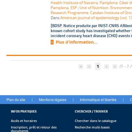
Health Institute of Navarra. Pamplona. Ciber d
Pamplona. ESP
;
Unit of Nutrition. Environme
Research Programme. Catalan Institute of Onc
Dans
American journal of epidemiology (vol. 17
[BDSP. Notice produite par INIST-CNRS AR0xn8I
known cohort study has investigated whether 
incident coronary heart disease (CHD) events i
Plus d'information...
1
(1 - 1 /
Plan du site
Mentions légales
Informatique et libertés
C
|
|
|
INFOS PRATIQUES
CHERCHER / TROUVER
Accès et horaires
Chercher dans le catalogue
Inscription, prêt et retour des
Recherche multi-bases
documents