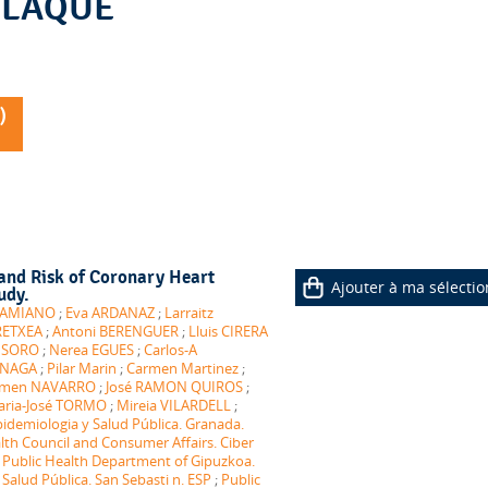
HIRLAQUE
)
and Risk of Coronary Heart
Ajouter à ma sélectio
udy.
r AMIANO
;
Eva ARDANAZ
;
Larraitz
RETXEA
;
Antoni BERENGUER
;
Lluis CIRERA
NSORO
;
Nerea EGUES
;
Carlos-A
ANAGA
;
Pilar Marin
;
Carmen Martinez
;
rmen NAVARRO
;
José RAMON QUIROS
;
ria-José TORMO
;
Mireia VILARDELL
;
pidemiologia y Salud Pública. Granada.
th Council and Consumer Affairs. Ciber
;
Public Health Department of Gipuzkoa.
alud Pública. San Sebasti n. ESP
;
Public