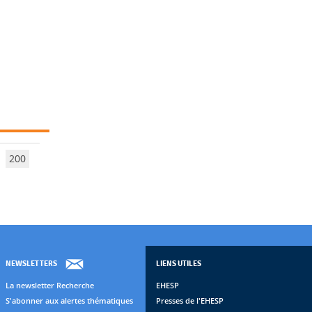
200
NEWSLETTERS
LIENS UTILES
La newsletter Recherche
EHESP
S'abonner aux alertes thématiques
Presses de l'EHESP