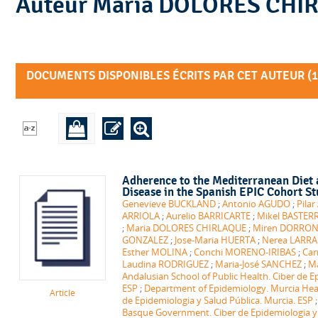
Auteur Maria DOLORES C
DOCUMENTS DISPONIBLES ÉCRITS PAR CET AUTEUR (
1
Adherence to the Mediterranean Diet 
Disease in the Spanish EPIC Cohort St
Genevieve BUCKLAND
;
Antonio AGUDO
;
Pila
ARRIOLA
;
Aurelio BARRICARTE
;
Mikel BASTER
;
Maria DOLORES CHIRLAQUE
;
Miren DORRO
GONZALEZ
;
Jose-Maria HUERTA
;
Nerea LARR
Esther MOLINA
;
Conchi MORENO-IRIBAS
;
Ca
Laudina RODRIGUEZ
;
Maria-José SANCHEZ
;
Ma
Andalusian School of Public Health. Ciber de E
ESP
;
Department of Epidemiology. Murcia Heal
Article
de Epidemiologia y Salud Pública. Murcia. ESP
Basque Government. Ciber de Epidemiologia y S