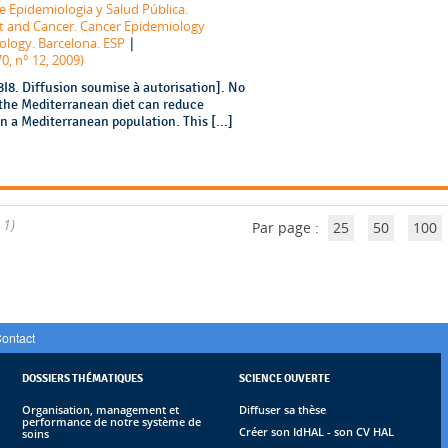
e Epidemiologia y Salud Pública.
nt and Cancer. Cancer Epidemiology
|
ology. Barcelona. ESP
0, n° 12, 2009)
8. Diffusion soumise à autorisation]. No
the Mediterranean diet can reduce
n a Mediterranean population. This [...]
 1)
Par page :
25
50
100
ontact
DOSSIERS THÉMATIQUES
SCIENCE OUVERTE
Organisation, management et
Diffuser sa thèse
performance de notre système de
Créer son IdHAL - son CV HAL
soins