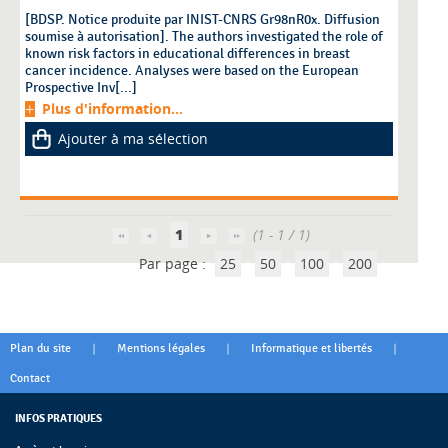
[BDSP. Notice produite par INIST-CNRS Gr98nR0x. Diffusion
soumise à autorisation]. The authors investigated the role of
known risk factors in educational differences in breast
cancer incidence. Analyses were based on the European
Prospective Inv[...]
Plus d'information...
Ajouter à ma sélection
1
(1 - 1 / 1)
Par page :
25
50
100
200
|
|
|
Plan du site
Mentions légales
Informatique et libertés
Contact
INFOS PRATIQUES