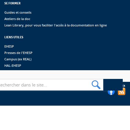
SE FORMER
Guides et conseils
Ateliers de la doc
Lean Library, pour vous faciliter l'accès à la documentation en ligne
LIENS UTILES
EHESP
Presses de l'EHESP
Campus (ex REAL)
HAL-EHESP
erche
Suivez les bibliothèques de l'EHESP sur les réseaux sociaux