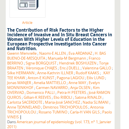
Article
The Contribution of Risk Factors to the Higher
Incidence of Invasive and In Situ Breast Cancers in
Women With Higher Levels of Education in the
European Prospective Investigation Into Cancer
and Nutrition.
Gwenn Menvielle
;
Naomi-E ALLEN
;
Eva ARDANAZ
;
H. BAS
BUENO-DE-MESQUITA
;
Manuela-M Bergmann
;
Franco
BERRINO
;
Signe BORGQUIST
;
Hendriek BOSHUIZEN
;
Tonje
BRAATEN
;
Véronique CHAJES
;
Eric-J DUELL
;
Valentina GALLO
;
Silke HERMANN
;
Anne-Kathrin ILLNER
;
Rudolf KAAKS
;
. KAY
TEE KHAW
;
Anton-E KUNST
;
Pagona LAGIOU
;
Eiliv LUND
;
Jonas MANJER
;
Amelia MATTIELLO
;
Anne MAY
;
Evelyn
MONNINKHOF
;
Carmen NAVARRO
;
Anja OLSEN
;
Kim
OVERVAD
;
Domenico PALLI
;
Petra-H PEETERS
;
José RAMON
QUIROS
;
Gillian-K REEVES
;
Elio RIBOLI
;
Sabina RINALDI
;
Carlotta SACERDOTE
;
Maria-José SANCHEZ
;
Nadia SLIMANI
;
Anne TJONNELAND
;
Dimitrios TRICHOPOULOS
;
Antonia
TRICHOPOULOU
;
Rosario TUMINO
;
Carla-H VAN GILS
;
Paolo
|
VINEIS
Dans
American journal of epidemiology (vol. 173, n° 1, Janvier
2011)