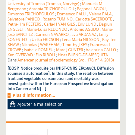
University of Tromso (Tromso, Norvège)
;
Manuela-M
Bergmann
;
Antonia TRICHOPOULOU
;
Pagona LAGIOU
;
Dimitrios TRICHOPOULOS
;
Domenico PALLI
;
Valeria PALA
;
Salvatore PANICO
;
Rosario TUMINO
;
Carlotta SACERDOTE
;
Petra-Hm PEETERS
;
Carla-H VAN GILS
;
Eiliv LUND
;
Dagrun
ENGESET
;
Maria-Luisa REDONDO
;
Antonio AGUDO
;
Maria-
José SANCHEZ
;
Carmen NAVARRO
;
Eva ARDANAZ
;
Emily
SONESTEDT
;
Ulrika ERICSON
;
Lena-Maria NILSSON
;
Kay-Tee
KHAW
;
Nicholas-J WAREHAM
;
Timothy-J KEY
;
Francesca-L
CROWE
;
Isabelle ROMIEU
;
Marc-J GUNTER
;
Valentina GALLO
;
|
Kim OVERVAD
;
Elio RIBOLI
;
Hbas BUENO-DE-MESQUITA
Dans
American journal of epidemiology (vol. 178, n° 4, 2013)
[BDSP. Notice produite par INIST-CNRS ER0x88CI. Diffusion
soumise à autorisation]. In this study, the relation between
fruit and vegetable consumption and mortality was
investigated within the European Prospective Investigation
Into Cancer and N[...]
Plus d'information...
Ajouter à ma sélection