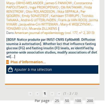
Marju ORHO-MELANDER
;
James-S PANKOW
;
Constantina
PAPOUTSAKIS
;
Inga PROKOPENKO
;
Olli RAITAKARI
;
Frida
RENSTROM
;
Olov ROLANDSSON
;
Ilkka SEPPALA
;
Per
SJOGREN
;
Emily SONESTEDT
;
Kathleen STIRRUPS
;
Toshiko
TANAKA
;
André-G UITTERLINDEN
;
Frank-Ja VAN ROOIJ
;
Jorma
VIIKARI
;
Jacqueline-Cm WITTEMAN
;
Mary-K WOJCZYNSKI
;
.
|
YONGMEI LIU
;
Mcarola ZILLIKENS
Dans
American journal of epidemiology (vol. 177, n° 2, 2013)
[BDSP. Notice produite par INIST-CNRS EpR0x89B. Diffusion
soumise à autorisation]. Whether loci that influence fasting
glucose (FG) and fasting insulin (FI) levels, as identified by
genome-wide association studies, modify associations of diet
wi[...]
Plus d'information...
Ajouter à ma sélection
1
(1 - 3 / 3)
Par page :
25
50
100
200