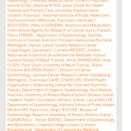
Hepatology, University Medical Center (Utrecht, Pays-bas)
;
Ivonne SLUIJS
;
Martine-M ROS
;
Julius Center for Health
Sciences and Primary Care, University Medical Center
(Utrecht, Pays-bas)
;
National Institute of Public Health and
the Environment (Bilthoven, Pays-bas)
;
Hendriek-C
BOSHUIZEN
;
Peter-D SIERSEMA
;
Nutrition and Metabolism,
International Agency for Research on Cancer (Lyon, France)
;
Pietro FERRARI
;
Department of Epidemiology, German
Institute of Human Nutrition Potsdam-Rehbrücke (Nuthetal,
Allemagne)
;
Danish Cancer Society Research Center
(Copenhagen, Danemark)
;
Cornelia WEIKERT
;
Institut
National de la Santé et de la Recherche Médicale, Institut
Gustave Roussy (Villejuif, France)
;
Anne TJONNELAND
;
Anja
OLSEN
;
Paris South University (Villejuif, France)
;
Marie-
Christine BOUTRON-RUAULT
;
Division of Cancer
Epidemiology, German Cancer Research Center (Heidelberg,
Allemagne)
;
Francoise CLAVEL-CHAPELON
;
World Health
Organization Collaborating Center for Food and Nutrition
Policies. Department of Hygiene. Epidemiology. And Medical
Statistics, University of Athens Medical School (Athens, Grèce)
;
Hellenic Health Foundation (Athens, Grèce)
;
Laura NAILLER
;
Department of Epidemiology, Harvard School of Public Health
(Boston MA, Etats-Unis)
;
Birgit TEUCHER
;
Bureau of
Epidemiologic Research, Academy of Athens (Athens, Grèce)
;
.
KUANRONG LI
;
Heiner BOEING
;
Department of Epidemiology
and Biostatistics, Imperial College London (London,
Royaume-uni)
;
Department of Community Medicine,