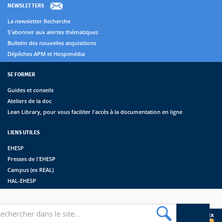
NEWSLETTERS
La newsletter Recherche
S'abonner aux alertes thématiques
Bulletin des nouvelles acquisitions
Dépêches APM et Hospimédia
SE FORMER
Guides et conseils
Ateliers de la doc
Lean Library, pour vous faciliter l'accès à la documentation en ligne
LIENS UTILES
EHESP
Presses de l'EHESP
Campus (ex REAL)
HAL-EHESP
erche
Suivez les bibliothèques de l'EHESP sur les réseaux sociaux