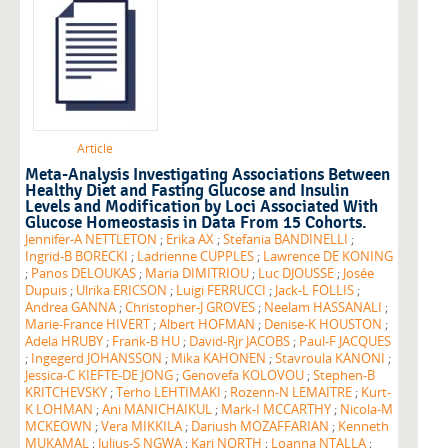
Article
Meta-Analysis Investigating Associations Between
Healthy Diet and Fasting Glucose and Insulin
Levels and Modification by Loci Associated With
Glucose Homeostasis in Data From 15 Cohorts.
Jennifer-A NETTLETON
;
Erika AX
;
Stefania BANDINELLI
;
Ingrid-B BORECKI
;
Ladrienne CUPPLES
;
Lawrence DE KONING
;
Panos DELOUKAS
;
Maria DIMITRIOU
;
Luc DJOUSSE
;
Josée
Dupuis
;
Ulrika ERICSON
;
Luigi FERRUCCI
;
Jack-L FOLLIS
;
Andrea GANNA
;
Christopher-J GROVES
;
Neelam HASSANALI
;
Marie-France HIVERT
;
Albert HOFMAN
;
Denise-K HOUSTON
;
Adela HRUBY
;
Frank-B HU
;
David-Rjr JACOBS
;
Paul-F JACQUES
;
Ingegerd JOHANSSON
;
Mika KAHONEN
;
Stavroula KANONI
;
Jessica-C KIEFTE-DE JONG
;
Genovefa KOLOVOU
;
Stephen-B
KRITCHEVSKY
;
Terho LEHTIMAKI
;
Rozenn-N LEMAITRE
;
Kurt-
K LOHMAN
;
Ani MANICHAIKUL
;
Mark-I MCCARTHY
;
Nicola-M
MCKEOWN
;
Vera MIKKILA
;
Dariush MOZAFFARIAN
;
Kenneth
MUKAMAL
;
Julius-S NGWA
;
Kari NORTH
;
Loanna NTALLA
;