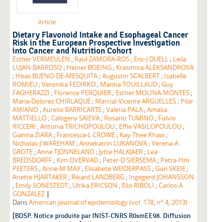
Article
Dietary Flavonoid Intake and Esophageal Cancer
Risk in the European Prospective Investigation
into Cancer and Nutrition Cohort
Esther VERMEULEN
;
Raul ZAMORA-ROS
;
Eric-J DUELL
;
Leila
LUJAN-BARROSO
;
Heiner BOEING
;
Krasimira ALEKSANDROVA
;
Hbas BUENO-DE-MESQUITA
;
Augustin SCALBERT
;
Isabelle
ROMIEU
;
Veronika FEDIRKO
;
Marina TOUILLAUD
;
Guy
FAGHERAZZI
;
Florence PERQUIER
;
Esther MOLINA-MONTES
;
Maria-Dolores CHIRLAQUE
;
Marcial-Vicente ARGUELLES
;
Pilar
AMIANO
;
Aurelio BARRICARTE
;
Valeria PALA
;
Amalia
MATTIELLO
;
Calogero SAIEVA
;
Rosario TUMINO
;
Fulvio
RICCERI
;
Antonia TRICHOPOULOU
;
Effie VASILOPOULOU
;
Gianna ZIARA
;
Francesca-L CROWE
;
Kay-Thee Khaw
;
Nicholas-J WAREHAM
;
Annekatrin LUKANOVA
;
Verena-A
GROTE
;
Anne TJONNELAND
;
Jytte HALKJAER
;
Lea
BREDSDORFF
;
Kim OVERVAD
;
Peter-D SIERSEMA
;
Petra-Hm
PEETERS
;
Anne-M MAY
;
Elisabete WEIDERPASS
;
Guri SKEIE
;
Anette HJARTAKER
;
Rikard LANDBERG
;
Ingegerd JOHANSSON
;
Emily SONESTEDT
;
Ulrika ERICSON
;
Elio RIBOLI
;
Carlos-A
|
GONZALEZ
Dans
American journal of epidemiology (vol. 178, n° 4, 2013)
[BDSP. Notice produite par INIST-CNRS R0xmEE98. Diffusion