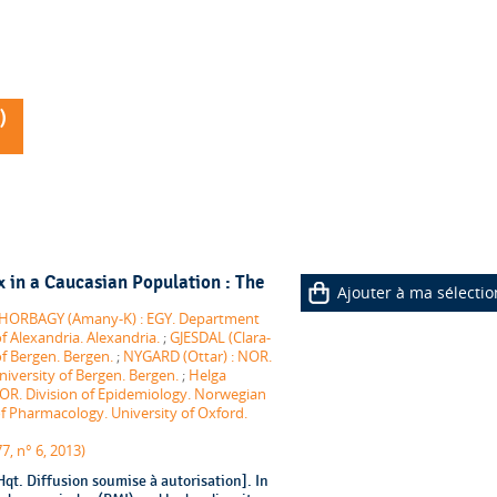
)
x in a Caucasian Population : The
Ajouter à ma sélectio
HORBAGY (Amany-K) : EGY. Department
of Alexandria. Alexandria.
;
GJESDAL (Clara-
f Bergen. Bergen.
;
NYGARD (Ottar) : NOR.
niversity of Bergen. Bergen.
;
Helga
NOR. Division of Epidemiology. Norwegian
 Pharmacology. University of Oxford.
7, n° 6, 2013)
t. Diffusion soumise à autorisation]. In