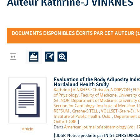
Auteur Kathrine-J VINKNES
DOCUMENTS DISPONIBLES ÉCRITS PAR CET AUTEUR (
1
Evaluation of the Body Adiposity Inde
Hordaland Health Study.
Kathrine-J VINKNES
;
Christian-A DREVON
;
ELS
of Physiology. Faculty of Medicine. University 
G) : NOR. Department of Medicine. University o
Section for Cardiology. Institute of Medicine. U
REFSUM
;
Grethe-S TELL
;
VOLLSET (Stein-E) : 
Institute of Public Health. Oslo.
;
Department of
|
Oxford. GBR
Dans
American journal of epidemiology (vol. 17
Article
[BDSP. Notice produite par INIST-CNRS D9R0xHq