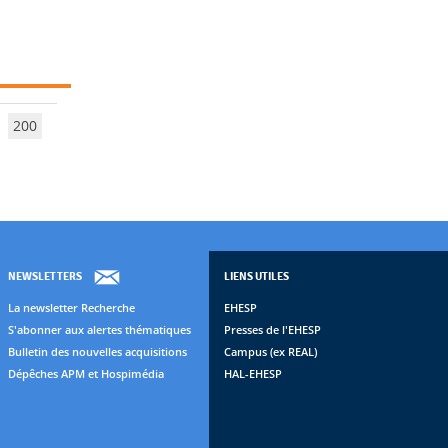
200
NEWSLETTERS
LIENS UTILES
La newsletter Recherche
EHESP
S'abonner aux alertes thématiques
Presses de l'EHESP
Bulletin des nouvelles acquisitions
Campus (ex REAL)
Dépêches APM et Hospimédia
HAL-EHESP