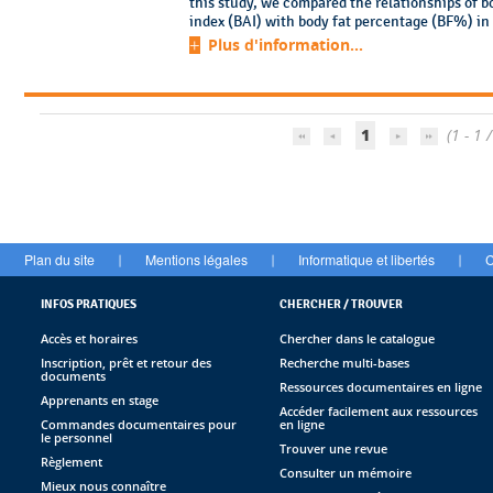
this study, we compared the relationships of b
index (BAI) with body fat percentage (BF%) in
Plus d'information...
1
(1 - 1 /
Plan du site
Mentions légales
Informatique et libertés
C
|
|
|
INFOS PRATIQUES
CHERCHER / TROUVER
Accès et horaires
Chercher dans le catalogue
Inscription, prêt et retour des
Recherche multi-bases
documents
Ressources documentaires en ligne
Apprenants en stage
Accéder facilement aux ressources
Commandes documentaires pour
en ligne
le personnel
Trouver une revue
Règlement
Consulter un mémoire
Mieux nous connaître