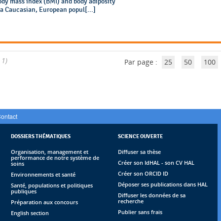
ody mass index (BMI) and body adiposity
 a Caucasian, European popul[...]
 1)
Par page :
25
50
100
ontact
DOSSIERS THÉMATIQUES
SCIENCE OUVERTE
Organisation, management et
Diffuser sa thèse
performance de notre système de
Créer son IdHAL - son CV HAL
soins
Créer son ORCID ID
Environnements et santé
Déposer ses publications dans HAL
Santé, populations et politiques
publiques
Diffuser les données de sa
recherche
Préparation aux concours
Publier sans frais
English section