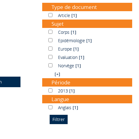
Type de document
Article
Article
[1]
Sujet
Corps
Corps
[1]
Epidémiologie
Epidémiologie
[1]
Europe
Europe
[1]
Evaluation
Evaluation
[1]
Norvège
Norvège
[1]
[+]
n
Période
2013
2013
[1]
Langue
Anglais
Anglais
[1]