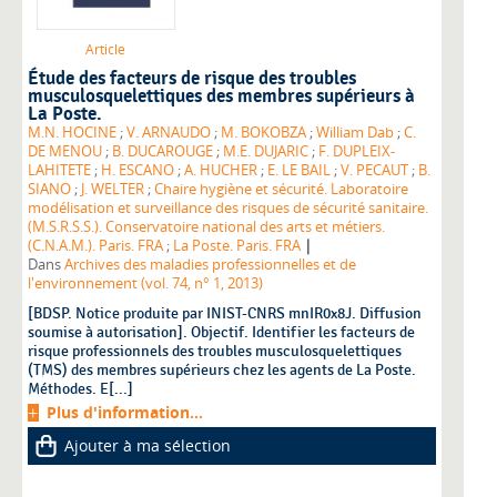
Article
Étude des facteurs de risque des troubles
musculosquelettiques des membres supérieurs à
La Poste.
M.N. HOCINE
;
V. ARNAUDO
;
M. BOKOBZA
;
William Dab
;
C.
DE MENOU
;
B. DUCAROUGE
;
M.E. DUJARIC
;
F. DUPLEIX-
LAHITETE
;
H. ESCANO
;
A. HUCHER
;
E. LE BAIL
;
V. PECAUT
;
B.
SIANO
;
J. WELTER
;
Chaire hygiène et sécurité. Laboratoire
modélisation et surveillance des risques de sécurité sanitaire.
(M.S.R.S.S.). Conservatoire national des arts et métiers.
|
(C.N.A.M.). Paris. FRA
;
La Poste. Paris. FRA
Dans
Archives des maladies professionnelles et de
l'environnement (vol. 74, n° 1, 2013)
[BDSP. Notice produite par INIST-CNRS mnIR0x8J. Diffusion
soumise à autorisation]. Objectif. Identifier les facteurs de
risque professionnels des troubles musculosquelettiques
(TMS) des membres supérieurs chez les agents de La Poste.
Méthodes. E[...]
Plus d'information...
Ajouter à ma sélection