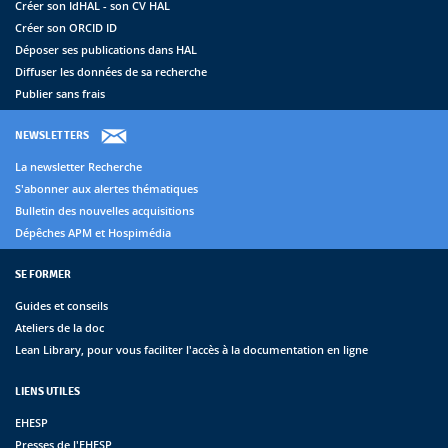
Créer son IdHAL - son CV HAL
Créer son ORCID ID
Déposer ses publications dans HAL
Diffuser les données de sa recherche
Publier sans frais
NEWSLETTERS
La newsletter Recherche
S'abonner aux alertes thématiques
Bulletin des nouvelles acquisitions
Dépêches APM et Hospimédia
SE FORMER
Guides et conseils
Ateliers de la doc
Lean Library, pour vous faciliter l'accès à la documentation en ligne
LIENS UTILES
EHESP
Presses de l'EHESP