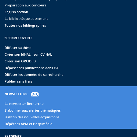
Préparation aux concours
English section
La bibliothèque autrement
Toutes nos bibliographies
SCIENCE OUVERTE
Diffuser sa thèse
Créer son IdHAL - son CV HAL
Créer son ORCID ID
Déposer ses publications dans HAL
Diffuser les données de sa recherche
Publier sans frais
NEWSLETTERS
La newsletter Recherche
S'abonner aux alertes thématiques
Bulletin des nouvelles acquisitions
Dépêches APM et Hospimédia
SE FORMER