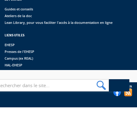
Guides et conseils
Ateliers de la doc
Lean Library, pour vous faciliter l'accès à la documentation en ligne
LIENS UTILES
EHESP
Presses de l'EHESP
Campus (ex REAL)
HAL-EHESP
erche
Suivez les bibliothèques de l'EHESP sur les réseaux sociaux