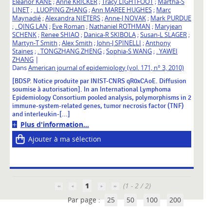
Eleanor KANE
;
Anne KRICKER
;
Tracy LIGHTFOOT
;
Martha-S
LINET
;
. LUOPING ZHANG
;
Ann MAREE HUGHES
;
Marc
Maynadié
;
Alexandra NIETERS
;
Anne-J NOVAK
;
Mark PURDUE
;
. QING LAN
;
Eve Roman
;
Nathaniel ROTHMAN
;
Maryjean
SCHENK
;
Renee SHIAO
;
Danica-R SKIBOLA
;
Susan-L SLAGER
;
Martyn-T Smith
;
Alex Smith
;
John-J SPINELLI
;
Anthony
Staines
;
. TONGZHANG ZHENG
;
Sophia-S WANG
;
. YAWEI
|
ZHANG
Dans
American journal of epidemiology (vol. 171, n° 3, 2010)
[BDSP. Notice produite par INIST-CNRS qR0xCAoE. Diffusion
soumise à autorisation]. In an International Lymphoma
Epidemiology Consortium pooled analysis, polymorphisms in 2
immune-system-related genes, tumor necrosis factor (TNF)
and interleukin-[...]
Plus d'information...
Ajouter à ma sélection
1
(1 - 2 / 2)
Par page :
25
50
100
200