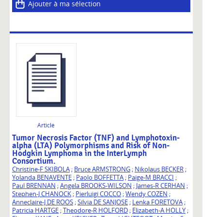
Ajouter à ma sélection
Article
Tumor Necrosis Factor (TNF) and Lymphotoxin-
alpha (LTA) Polymorphisms and Risk of Non-
Hodgkin Lymphoma in the InterLymph
Consortium.
Christine-F SKIBOLA
;
Bruce ARMSTRONG
;
Nikolaus BECKER
;
Yolanda BENAVENTE
;
Paolo BOFFETTA
;
Paige-M BRACCI
;
Paul BRENNAN
;
Angela BROOKS-WILSON
;
James-R CERHAN
;
Stephen-J CHANOCK
;
Pierluigi COCCO
;
Wendy COZEN
;
Anneclaire-J DE ROOS
;
Silvia DE SANJOSE
;
Lenka FORETOVA
;
Patricia HARTGE
;
Theodore-R HOLFORD
;
Elizabeth-A HOLLY
;