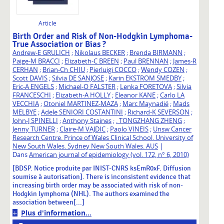
Article
Birth Order and Risk of Non-Hodgkin Lymphoma-
True Association or Bias ?
Andrew-E GRULICH
;
Nikolaus BECKER
;
Brenda BIRMANN
;
Paige-M BRACCI
;
Elizabeth-C BREEN
;
Paul BRENNAN
;
James-R
CERHAN
;
Brian-Ch CHIU
;
Pierluigi COCCO
;
Wendy COZEN
;
Scott DAVIS
;
Silvia DE SANJOSE
;
Karin EKSTROM SMEDBY
;
Eric-A ENGELS
;
Michael-O FALSTER
;
Lenka FORETOVA
;
Silvia
FRANCESCHI
;
Elizabeth-A HOLLY
;
Eleanor KANE
;
Carlo LA
VECCHIA
;
Otoniel MARTINEZ-MAZA
;
Marc Maynadié
;
Mads
MELBYE
;
Adele SENIORI COSTANTINI
;
Richard-K SEVERSON
;
John-J SPINELLI
;
Anthony Staines
;
. TONGZHANG ZHENG
;
Jenny TURNER
;
Claire-M VAJDIC
;
Paolo VINEIS
;
Unsw Cancer
Research Centre. Prince of Wales Clinical School. University of
|
New South Wales. Sydney New South Wales. AUS
Dans
American journal of epidemiology (vol. 172, n° 6, 2010)
[BDSP. Notice produite par INIST-CNRS ksEmR0xF. Diffusion
soumise à autorisation]. There is inconsistent evidence that
increasing birth order may be associated with risk of non-
Hodgkin lymphoma (NHL). The authors examined the
association between[...]
Plus d'information...