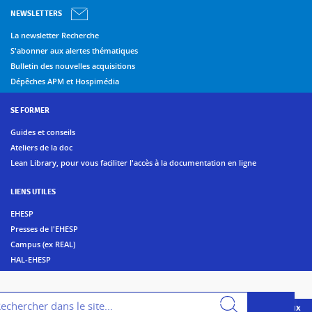
NEWSLETTERS
La newsletter Recherche
S'abonner aux alertes thématiques
Bulletin des nouvelles acquisitions
Dépêches APM et Hospimédia
SE FORMER
Guides et conseils
Ateliers de la doc
Lean Library, pour vous faciliter l'accès à la documentation en ligne
LIENS UTILES
EHESP
Presses de l'EHESP
Campus (ex REAL)
HAL-EHESP
erche
Suivez les bibliothèques de l'EHESP sur les réseaux sociaux