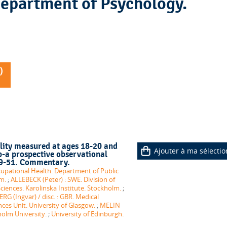
)
ility measured at ages 18-20 and
Ajouter à ma sélectio
p-a prospective observational
9-51. Commentary.
pational Health. Department of Public
lm.
;
ALLEBECK (Peter) : SWE. Division of
ciences. Karolinska Institute. Stockholm.
;
G (Ingvar) / disc. : GBR. Medical
ces Unit. University of Glasgow.
;
MELIN
holm University.
;
University of Edinburgh.