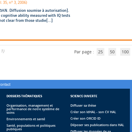
. 35, n° 3, 2006)
AN. Diffusion soumise à autorisation].
cognitive ability measured with IQ tests
not clear from those studie[...]
 1)
Par page :
25
50
100
ontact
DOSSIERS THÉMATIQUES
SCIENCE OUVERTE
Organisation, management et
Diffuser sa thèse
performance de notre système de
Créer son IdHAL - son CV HAL
soins
Créer son ORCID ID
Environnements et santé
Déposer ses publications dans HAL
Santé, populations et politiques
publiques
Diffuser les données de sa