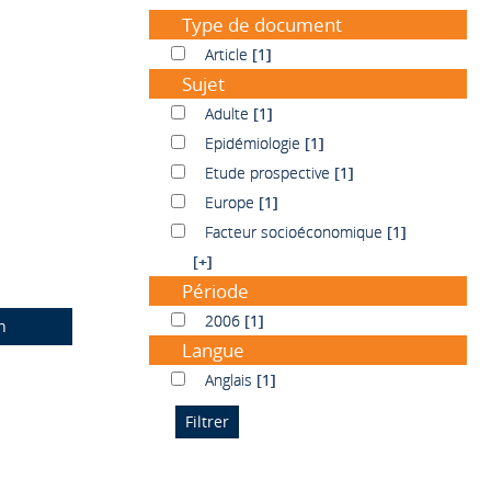
Type de document
Article
Article
[1]
Sujet
Adulte
Adulte
[1]
Epidémiologie
Epidémiologie
[1]
Etude prospective
Etude prospective
[1]
Europe
Europe
[1]
Facteur socioéconomique
Facteur socioéconomique
[1]
[+]
Période
2006
2006
[1]
n
Langue
Anglais
Anglais
[1]