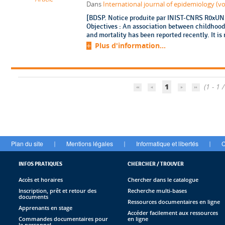
Dans
International journal of epidemiology (vol
[BDSP. Notice produite par INIST-CNRS R0xUN3
Objectives : An association between childhood 
and mortality has been reported recently. It is 
Plus d'information...
1
(1 - 1 /
Plan du site
Mentions légales
Informatique et libertés
C
|
|
|
INFOS PRATIQUES
CHERCHER / TROUVER
Accès et horaires
Chercher dans le catalogue
Inscription, prêt et retour des
Recherche multi-bases
documents
Ressources documentaires en ligne
Apprenants en stage
Accéder facilement aux ressources
Commandes documentaires pour
en ligne
le personnel