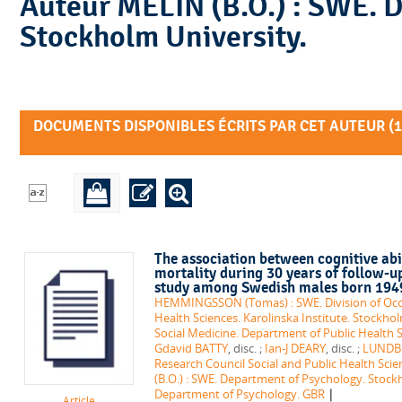
Auteur MELIN (B.O.) : SWE. Department of Psychology.
Stockholm University.
DOCUMENTS DISPONIBLES ÉCRITS PAR CET AUTEUR (
1
The association between cognitive ab
mortality during 30 years of follow-u
study among Swedish males born 194
HEMMINGSSON (Tomas) : SWE. Division of Occu
Health Sciences. Karolinska Institute. Stockho
Social Medicine. Department of Public Health S
Gdavid BATTY
, disc. ;
Ian-J DEARY
, disc. ;
LUNDBER
Research Council Social and Public Health Scien
(B.O.) : SWE. Department of Psychology. Stock
|
Department of Psychology. GBR
Article