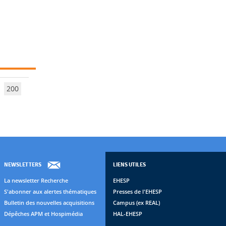
200
NEWSLETTERS
LIENS UTILES
La newsletter Recherche
EHESP
S'abonner aux alertes thématiques
Presses de l'EHESP
Bulletin des nouvelles acquisitions
Campus (ex REAL)
Dépêches APM et Hospimédia
HAL-EHESP