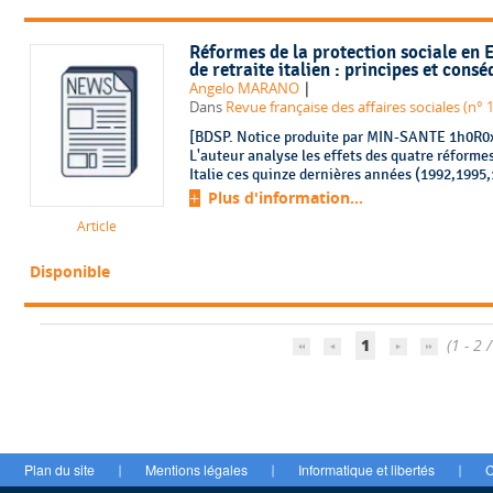
Réformes de la protection sociale en 
de retraite italien : principes et cons
|
Angelo MARANO
Dans
Revue française des affaires sociales (n° 
[BDSP. Notice produite par MIN-SANTE 1h0R0x1
L'auteur analyse les effets des quatre réforme
Italie ces quinze dernières années (1992,1995,
Plus d'information...
Article
Disponible
1
(1 - 2 /
Plan du site
Mentions légales
Informatique et libertés
C
|
|
|