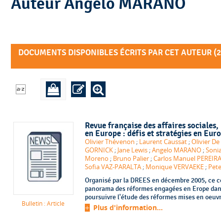
Auteur Angelo MARANO
DOCUMENTS DISPONIBLES ÉCRITS PAR CET AUTEUR (
2
Revue française des affaires sociales
,
en Europe : défis et stratégies en Eur
Olivier Thévenon
;
Laurent Caussat
;
Olivier De
GORNICK
;
Jane Lewis
;
Angelo MARANO
;
Soni
Moreno
;
Bruno Palier
;
Carlos Manuel PEREIRA
Sofia VAZ-PARALTA
;
Monique VERVAEKE
;
Pet
Organisé par la DREES en décembre 2005, ce co
panorama des réformes engagées en Erope dans 
poursuivre l'étude des réformes mises en oeuvre
Bulletin : Article
Plus d'information...