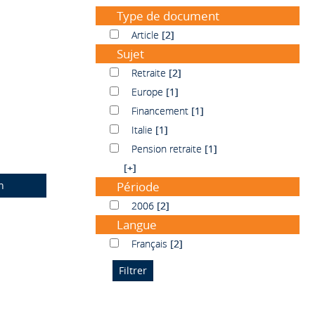
Type de document
Article
Article
[2]
Sujet
Retraite
Retraite
[2]
Europe
Europe
[1]
Financement
Financement
[1]
Italie
Italie
[1]
Pension retraite
Pension retraite
[1]
[+]
n
Période
2006
2006
[2]
Langue
Français
Français
[2]