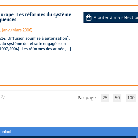
Europe. Les réformes du système
Ajouter à ma sélectio
équences.
1, Janv./Mars 2006)
4. Diffusion soumise à autorisation].
s du système de retraite engagées en
1997,2004). Les réformes des année[...]
 2)
Par page :
25
50
100
ontact