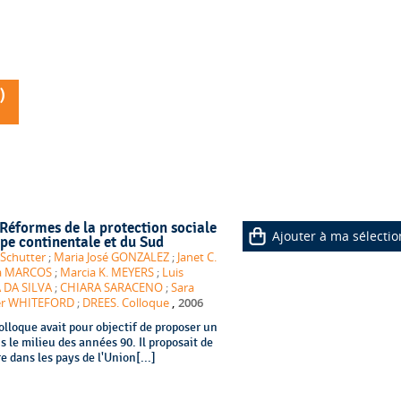
)
 Réformes de la protection sociale
Ajouter à ma sélectio
ope continentale et du Sud
 Schutter
;
Maria José GONZALEZ
;
Janet C.
a MARCOS
;
Marcia K. MEYERS
;
Luis
 DA SILVA
;
CHIARA SARACENO
;
Sara
,
er WHITEFORD
;
DREES. Colloque
2006
lloque avait pour objectif de proposer un
le milieu des années 90. Il proposait de
 dans les pays de l'Union[...]