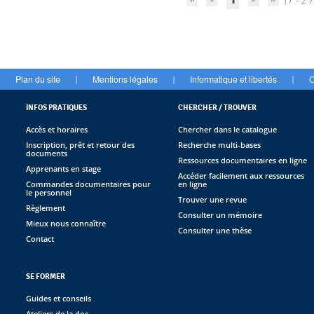
Plan du site
Mentions légales
Informatique et libertés
C
|
|
|
INFOS PRATIQUES
CHERCHER / TROUVER
Accès et horaires
Chercher dans le catalogue
Inscription, prêt et retour des
Recherche multi-bases
documents
Ressources documentaires en ligne
Apprenants en stage
Accéder facilement aux ressources
Commandes documentaires pour
en ligne
le personnel
Trouver une revue
Règlement
Consulter un mémoire
Mieux nous connaître
Consulter une thèse
Contact
SE FORMER
Guides et conseils
Ateliers de la doc