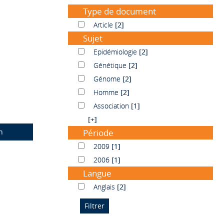
Type de document
Article
Article
[2]
Sujet
Epidémiologie
Epidémiologie
[2]
Génétique
Génétique
[2]
Génome
Génome
[2]
Homme
Homme
[2]
Association
Association
[1]
[+]
n
Période
2009
2009
[1]
2006
2006
[1]
Langue
Anglais
Anglais
[2]