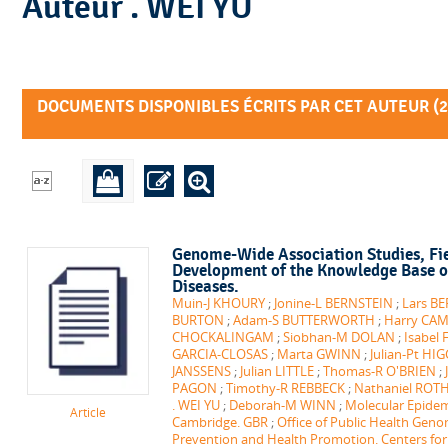
Auteur . WEI YU
DOCUMENTS DISPONIBLES ÉCRITS PAR CET AUTEUR (
2
Genome-Wide Association Studies, Fie
Development of the Knowledge Base o
Diseases.
Muin-J KHOURY
;
Jonine-L BERNSTEIN
;
Lars B
BURTON
;
Adam-S BUTTERWORTH
;
Harry CA
CHOCKALINGAM
;
Siobhan-M DOLAN
;
Isabel 
GARCIA-CLOSAS
;
Marta GWINN
;
Julian-Pt HI
JANSSENS
;
Julian LITTLE
;
Thomas-R O'BRIEN
;
PAGON
;
Timothy-R REBBECK
;
Nathaniel RO
. WEI YU
;
Deborah-M WINN
;
Molecular Epidem
Article
Cambridge. GBR
;
Office of Public Health Geno
Prevention and Health Promotion. Centers for 