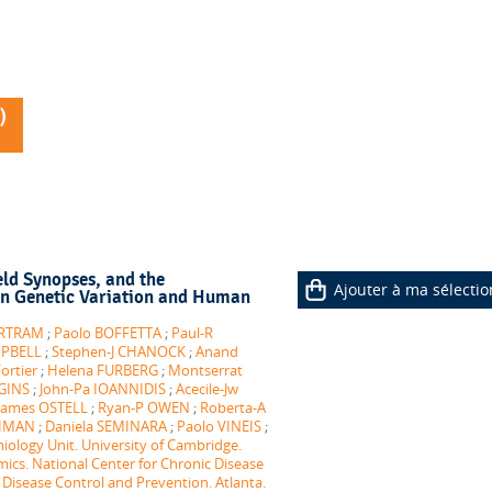
)
ld Synopses, and the
Ajouter à ma sélectio
n Genetic Variation and Human
ERTRAM
;
Paolo BOFFETTA
;
Paul-R
MPBELL
;
Stephen-J CHANOCK
;
Anand
Fortier
;
Helena FURBERG
;
Montserrat
GGINS
;
John-Pa IOANNIDIS
;
Acecile-Jw
James OSTELL
;
Ryan-P OWEN
;
Roberta-A
THMAN
;
Daniela SEMINARA
;
Paolo VINEIS
;
iology Unit. University of Cambridge.
mics. National Center for Chronic Disease
Disease Control and Prevention. Atlanta.