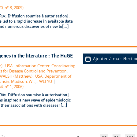
0, n° 3, 2009)
0x. Diffusion soumise à autorisation].
ed to a rapid increase in available data
d numerous discoveries of new lo[...]
enes in the literature : The HuGE
Ajouter à ma sélectio
 : USA. Information Center. Coordinating
s for Disease Control and Prevention.
WALSH (Matthew) : USA. Department of
|
onsin. Madison. WI.
;
. WEI YU
4, n° 1, 2006)
0x. Diffusion soumise à autorisation].
 inspired a new wave of epidemiologic
their associations with diseases i[...]
 2)