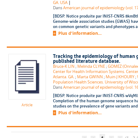
|
GA. USA
Dans
American journal of epidemiology (vol. 17
[BDSP. Notice produite par INIST-CNRS 8kmBtR
Genome-wide association studies (GWAS) have l
on common genetic variants and phenotypes an
Plus d'information...
Tracking the epidemiology of human g
published literature database.
Bruce-K LIN
;
Melinda CLYNE
;
GOMEZ (Onnalee)
Center for Health Information Systems. Center
Atlanta. GA.
;
Marta GWINN
;
Muin-J KHOURY
;
Population Health Sciences. University of Wisc
Dans
American journal of epidemiology (vol. 16
[BDSP. Notice produite par INIST-CNRS wVqMlR
Completion of the human genome sequence has
Article
studies on the prevalence of gene variants and 
Plus d'information...
1
(1 - 2 /