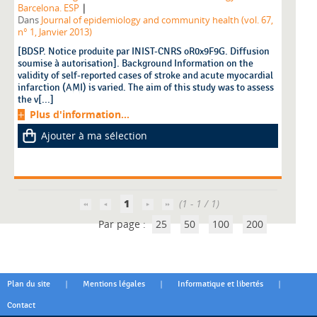
|
Barcelona. ESP
Dans
Journal of epidemiology and community health (vol. 67,
n° 1, Janvier 2013)
[BDSP. Notice produite par INIST-CNRS oR0x9F9G. Diffusion
soumise à autorisation]. Background Information on the
validity of self-reported cases of stroke and acute myocardial
infarction (AMI) is varied. The aim of this study was to assess
the v[...]
Plus d'information...
Ajouter à ma sélection
1
(1 - 1 / 1)
Par page :
25
50
100
200
|
|
|
Plan du site
Mentions légales
Informatique et libertés
Contact