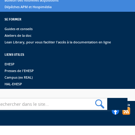
Bulletin des nouvelles acquisitions
Dépêches APM et Hospimédia
SE FORMER
Guides et conseils
Ateliers de la doc
Lean Library, pour vous faciliter l'accès à la documentation en ligne
LIENS UTILES
EHESP
Presses de l'EHESP
Campus (ex REAL)
HAL-EHESP
erche
Suivez les bibliothèques de l'EHESP sur les réseaux sociaux