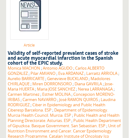
Article
Validity of self-reported prevalent cases of stroke
and acute myocardial infarction in the Spanish
cohort of the EPIC study.
Monica MACHON
;
Antonio AGUDO
;
Carlos ALBERTO
GONZALEZ
;
Pilar AMIANO
;
Eva ARDANAZ
;
Larraitz ARRIOLA
;
Aurelio BARRICARTE
;
Genevieve BUCKLAND
;
Madolores
CHIRLAQUE
;
Miren DORRONSORO
;
Diana GAVRILA
;
Jose-
Maria HUERTA
;
Maria JOSE SANCHEZ
;
Nerea LARRANAGA
;
Carmen Martinez
;
Esther MOLINA
;
Concepcion MORENO-
IRIBAS
;
Carmen NAVARRO
;
José RAMON QUIROS
;
Laudina
RODRIGUEZ
;
Ciber in Epidemiology and Public Health
Ciberesp Barcelona. ESP
;
Department of Epidemiology.
Murcia Health Council. Murcia. ESP
;
Public Health and Health
Planning Directorate. Asturias. ESP
;
Public Health Department
of Gipuzkoa. Basque Government. San Sebastian. ESP
;
Unit of
Nutrition Environment and Cancer. Cancer Epidemiology
Research Programme. Catalan Institute of Oncology Ico