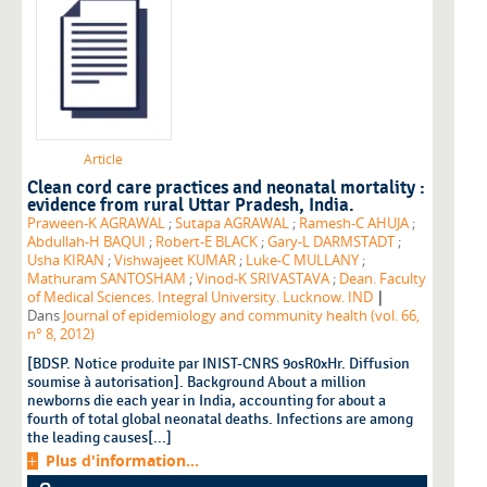
Article
Clean cord care practices and neonatal mortality :
evidence from rural Uttar Pradesh, India.
Praween-K AGRAWAL
;
Sutapa AGRAWAL
;
Ramesh-C AHUJA
;
Abdullah-H BAQUI
;
Robert-E BLACK
;
Gary-L DARMSTADT
;
Usha KIRAN
;
Vishwajeet KUMAR
;
Luke-C MULLANY
;
Mathuram SANTOSHAM
;
Vinod-K SRIVASTAVA
;
Dean. Faculty
|
of Medical Sciences. Integral University. Lucknow. IND
Dans
Journal of epidemiology and community health (vol. 66,
n° 8, 2012)
[BDSP. Notice produite par INIST-CNRS 9osR0xHr. Diffusion
soumise à autorisation]. Background About a million
newborns die each year in India, accounting for about a
fourth of total global neonatal deaths. Infections are among
the leading causes[...]
Plus d'information...