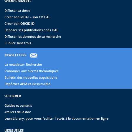
SCIENCE OUVERTE
Diffuser sa thèse
Créer son IdHAL - son CV HAL
Créer son ORCID ID
Déposer ses publications dans HAL
Diffuser les données de sa recherche
Publier sans frais
NEWSLETTERS
La newsletter Recherche
S'abonner aux alertes thématiques
Bulletin des nouvelles acquisitions
Dépêches APM et Hospimédia
SE FORMER
Guides et conseils
Ateliers de la doc
Lean Library, pour vous faciliter l'accès à la documentation en ligne
LIENS UTILES